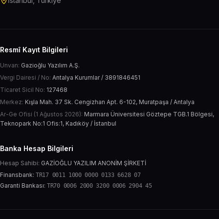
İstanbul, Türkiye
Resmî Kayıt Bilgileri
Unvan:
Gazioğlu Yazılım A.Ş.
Vergi Dairesi / No:
Antalya Kurumlar / 3891846451
Ticaret Sicil No:
127468
Merkez:
Kışla Mah. 37 Sk. Cengizhan Apt. 6-102, Muratpaşa / Antalya
Ar-Ge Ofisi (1 Ağustos 2026):
Marmara Üniversitesi Göztepe TGB.1 Bölgesi,
Teknopark No:1 Ofis:1, Kadıköy / İstanbul
Banka Hesap Bilgileri
Hesap Sahibi:
GAZİOĞLU YAZILIM ANONİM ŞİRKETİ
Finansbank:
TR17 0011 1000 0000 0133 6628 07
Garanti Bankası:
TR70 0006 2000 3200 0006 2904 45