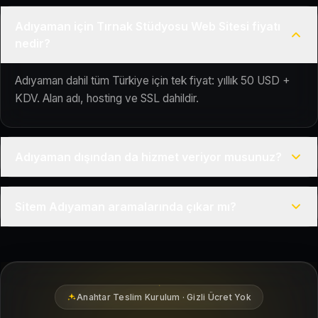
Adıyaman için Tırnak Stüdyosu Web Sitesi fiyatı
nedir?
Adıyaman dahil tüm Türkiye için tek fiyat: yıllık 50 USD +
KDV. Alan adı, hosting ve SSL dahildir.
Adıyaman dışından da hizmet veriyor musunuz?
Evet, Kuaför Salonu Türkiye genelinde uzaktan çalışır; tüm
Sitem Adıyaman aramalarında çıkar mı?
kurulum süreci çevrim içi yürütülür.
Siteniz temel SEO ve Google Haritalar entegrasyonu ile
Adıyaman bölgesindeki yerel müşterilerin sizi bulmasına
yardımcı olacak şekilde hazırlanır.
Anahtar Teslim Kurulum · Gizli Ücret Yok