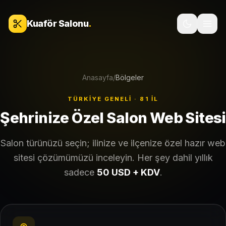
İçeriğe geç
Kuaför Salonu
.
Anasayfa
/
Bölgeler
TÜRKIYE GENELI · 81 İL
Şehrinize Özel Salon Web Sitesi
Salon türünüzü seçin; ilinize ve ilçenize özel hazır web
sitesi çözümümüzü inceleyin. Her şey dahil yıllık
sadece
50 USD + KDV
.