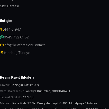
Site Haritası
İletişim
444 0 947
0545 732 61 82
info@kuaforsalonu.com.tr
İstanbul, Türkiye
Resmî Kayıt Bilgileri
Unvan:
Gazioğlu Yazılım A.Ş.
Vergi Dairesi / No:
Antalya Kurumlar / 3891846451
Ticaret Sicil No:
127468
Merkez:
Kışla Mah. 37 Sk. Cengizhan Apt. 6-102, Muratpaşa / Antalya