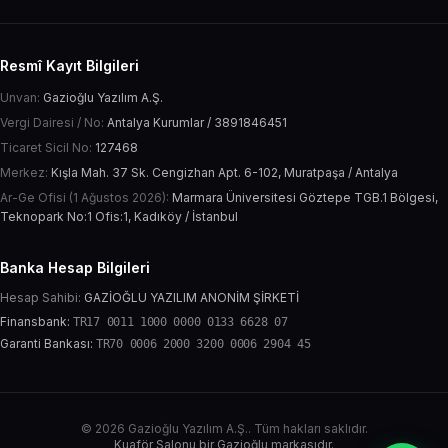
Resmî Kayıt Bilgileri
Unvan:
Gazioğlu Yazılım A.Ş.
Vergi Dairesi / No:
Antalya Kurumlar / 3891846451
Ticaret Sicil No:
127468
Merkez:
Kışla Mah. 37 Sk. Cengizhan Apt. 6-102, Muratpaşa / Antalya
Ar-Ge Ofisi (1 Ağustos 2026):
Marmara Üniversitesi Göztepe TGB.1 Bölgesi,
Teknopark No:1 Ofis:1, Kadıköy / İstanbul
Banka Hesap Bilgileri
Hesap Sahibi:
GAZİOĞLU YAZILIM ANONİM ŞİRKETİ
Finansbank:
TR17 0011 1000 0000 0133 6628 07
Garanti Bankası:
TR70 0006 2000 3200 0006 2904 45
© 2026 Gazioğlu Yazılım A.Ş.. Tüm hakları saklıdır.
Kuaför Salonu bir Gazioğlu markasıdır.