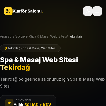
İçeriğe geç
Kuaför Salonu
.
Anasayfa
/
Bölgeler
/
Spa & Masaj Web Sitesi
/
Tekirdağ
Tekirdağ · Spa & Masaj Web Sitesi
Spa & Masaj Web Sitesi
Tekirdağ
Tekirdağ bölgesinde salonunuz için Spa & Masaj Web
Sitesi.
Her şey dahil
Yıllık
50 USD + KDV