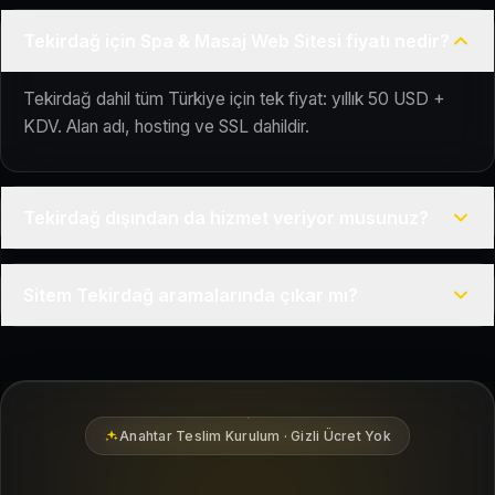
Tekirdağ için Spa & Masaj Web Sitesi fiyatı nedir?
Tekirdağ dahil tüm Türkiye için tek fiyat: yıllık 50 USD +
KDV. Alan adı, hosting ve SSL dahildir.
Tekirdağ dışından da hizmet veriyor musunuz?
Evet, Kuaför Salonu Türkiye genelinde uzaktan çalışır; tüm
Sitem Tekirdağ aramalarında çıkar mı?
kurulum süreci çevrim içi yürütülür.
Siteniz temel SEO ve Google Haritalar entegrasyonu ile
Tekirdağ bölgesindeki yerel müşterilerin sizi bulmasına
yardımcı olacak şekilde hazırlanır.
Anahtar Teslim Kurulum · Gizli Ücret Yok