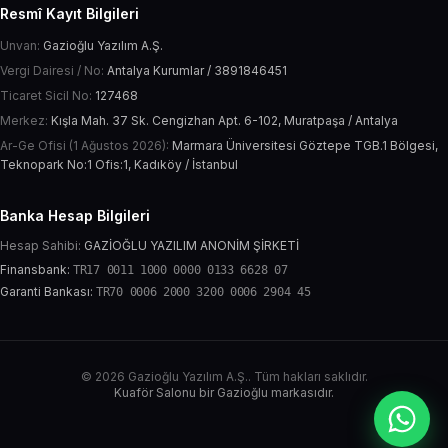
Resmî Kayıt Bilgileri
Unvan:
Gazioğlu Yazılım A.Ş.
Vergi Dairesi / No:
Antalya Kurumlar / 3891846451
Ticaret Sicil No:
127468
Merkez:
Kışla Mah. 37 Sk. Cengizhan Apt. 6-102, Muratpaşa / Antalya
Ar-Ge Ofisi (1 Ağustos 2026):
Marmara Üniversitesi Göztepe TGB.1 Bölgesi,
Teknopark No:1 Ofis:1, Kadıköy / İstanbul
Banka Hesap Bilgileri
Hesap Sahibi:
GAZİOĞLU YAZILIM ANONİM ŞİRKETİ
Finansbank:
TR17 0011 1000 0000 0133 6628 07
Garanti Bankası:
TR70 0006 2000 3200 0006 2904 45
© 2026 Gazioğlu Yazılım A.Ş.. Tüm hakları saklıdır.
Kuaför Salonu bir Gazioğlu markasıdır.