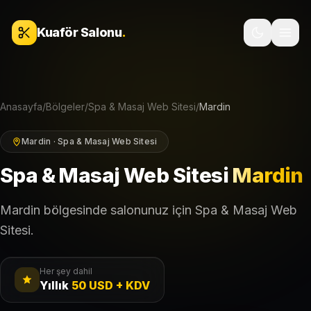
İçeriğe geç
Kuaför Salonu
.
Anasayfa
/
Bölgeler
/
Spa & Masaj Web Sitesi
/
Mardin
Mardin · Spa & Masaj Web Sitesi
Spa & Masaj Web Sitesi
Mardin
Mardin bölgesinde salonunuz için Spa & Masaj Web
Sitesi.
Her şey dahil
Yıllık
50 USD + KDV