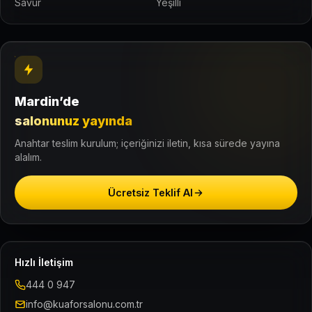
Savur
Yeşilli
Mardin’de
salonunuz yayında
Anahtar teslim kurulum; içeriğinizi iletin, kısa sürede yayına
alalım.
Ücretsiz Teklif Al
Hızlı İletişim
444 0 947
info@kuaforsalonu.com.tr