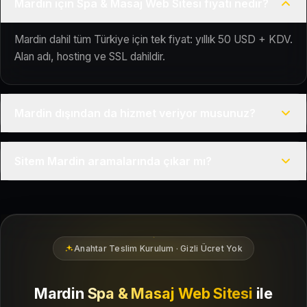
Mardin için Spa & Masaj Web Sitesi fiyatı nedir?
Mardin dahil tüm Türkiye için tek fiyat: yıllık 50 USD + KDV.
Alan adı, hosting ve SSL dahildir.
Mardin dışından da hizmet veriyor musunuz?
Evet, Kuaför Salonu Türkiye genelinde uzaktan çalışır; tüm
Sitem Mardin aramalarında çıkar mı?
kurulum süreci çevrim içi yürütülür.
Siteniz temel SEO ve Google Haritalar entegrasyonu ile
Mardin bölgesindeki yerel müşterilerin sizi bulmasına
yardımcı olacak şekilde hazırlanır.
Anahtar Teslim Kurulum · Gizli Ücret Yok
Mardin
Spa & Masaj Web Sitesi
ile