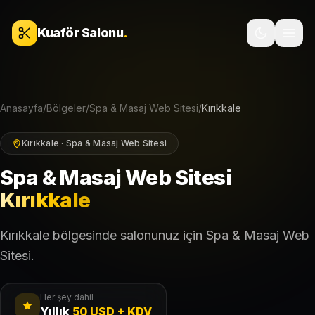
İçeriğe geç
Kuaför Salonu
.
Anasayfa
/
Bölgeler
/
Spa & Masaj Web Sitesi
/
Kırıkkale
Kırıkkale · Spa & Masaj Web Sitesi
Spa & Masaj Web Sitesi
Kırıkkale
Kırıkkale bölgesinde salonunuz için Spa & Masaj Web
Sitesi.
Her şey dahil
Yıllık
50 USD + KDV