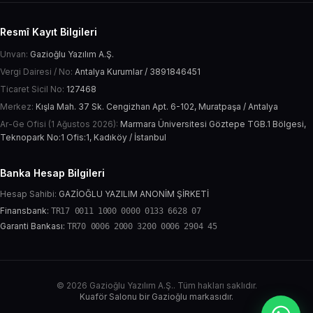
Resmî Kayıt Bilgileri
Unvan:
Gazioğlu Yazılım A.Ş.
Vergi Dairesi / No:
Antalya Kurumlar / 3891846451
Ticaret Sicil No:
127468
Merkez:
Kışla Mah. 37 Sk. Cengizhan Apt. 6-102, Muratpaşa / Antalya
Ar-Ge Ofisi (1 Ağustos 2026):
Marmara Üniversitesi Göztepe TGB.1 Bölgesi,
Teknopark No:1 Ofis:1, Kadıköy / İstanbul
Banka Hesap Bilgileri
Hesap Sahibi:
GAZİOĞLU YAZILIM ANONİM ŞİRKETİ
Finansbank:
TR17 0011 1000 0000 0133 6628 07
Garanti Bankası:
TR70 0006 2000 3200 0006 2904 45
© 2026 Gazioğlu Yazılım A.Ş.. Tüm hakları saklıdır.
Kuaför Salonu bir Gazioğlu markasıdır.