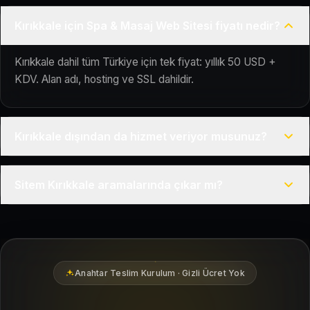
Kırıkkale için Spa & Masaj Web Sitesi fiyatı nedir?
Kırıkkale dahil tüm Türkiye için tek fiyat: yıllık 50 USD +
KDV. Alan adı, hosting ve SSL dahildir.
Kırıkkale dışından da hizmet veriyor musunuz?
Evet, Kuaför Salonu Türkiye genelinde uzaktan çalışır; tüm
Sitem Kırıkkale aramalarında çıkar mı?
kurulum süreci çevrim içi yürütülür.
Siteniz temel SEO ve Google Haritalar entegrasyonu ile
Kırıkkale bölgesindeki yerel müşterilerin sizi bulmasına
yardımcı olacak şekilde hazırlanır.
Anahtar Teslim Kurulum · Gizli Ücret Yok