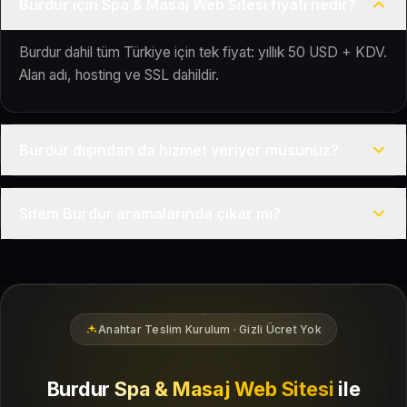
Burdur için Spa & Masaj Web Sitesi fiyatı nedir?
Burdur dahil tüm Türkiye için tek fiyat: yıllık 50 USD + KDV.
Alan adı, hosting ve SSL dahildir.
Burdur dışından da hizmet veriyor musunuz?
Evet, Kuaför Salonu Türkiye genelinde uzaktan çalışır; tüm
Sitem Burdur aramalarında çıkar mı?
kurulum süreci çevrim içi yürütülür.
Siteniz temel SEO ve Google Haritalar entegrasyonu ile
Burdur bölgesindeki yerel müşterilerin sizi bulmasına
yardımcı olacak şekilde hazırlanır.
Anahtar Teslim Kurulum · Gizli Ücret Yok
Burdur
Spa & Masaj Web Sitesi
ile