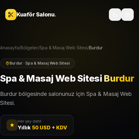
İçeriğe geç
Kuaför Salonu
.
Anasayfa
/
Bölgeler
/
Spa & Masaj Web Sitesi
/
Burdur
Burdur · Spa & Masaj Web Sitesi
Spa & Masaj Web Sitesi
Burdur
Burdur bölgesinde salonunuz için Spa & Masaj Web
Sitesi.
Her şey dahil
Yıllık
50 USD + KDV