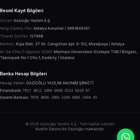
Resmî Kayıt Bilgileri
Unvan:
Gazioğlu Yazılım A.Ş.
Vergi Dairesi / No:
Antalya Kurumlar / 3891846451
Ticaret Sicil No:
127468
Merkez:
Kışla Mah. 37 Sk. Cengizhan Apt. 6-102, Muratpaşa / Antalya
Ar-Ge Ofisi (1 Ağustos 2026):
Marmara Üniversitesi Göztepe TGB.1 Bölgesi,
Teknopark No:1 Ofis:1, Kadıköy / İstanbul
Banka Hesap Bilgileri
Hesap Sahibi:
GAZİOĞLU YAZILIM ANONİM ŞİRKETİ
Finansbank:
TR17 0011 1000 0000 0133 6628 07
Garanti Bankası:
TR70 0006 2000 3200 0006 2904 45
© 2026 Gazioğlu Yazılım A.Ş.. Tüm hakları saklıdır.
Kuaför Salonu bir Gazioğlu markasıdır.