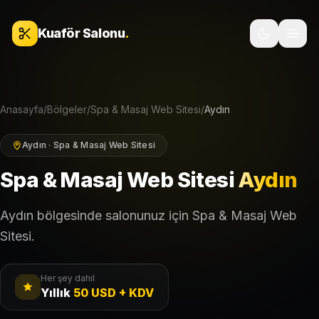
İçeriğe geç
Kuaför Salonu
.
Anasayfa
/
Bölgeler
/
Spa & Masaj Web Sitesi
/
Aydın
Aydın · Spa & Masaj Web Sitesi
Spa & Masaj Web Sitesi
Aydın
Aydın bölgesinde salonunuz için Spa & Masaj Web
Sitesi.
Her şey dahil
Yıllık
50 USD + KDV