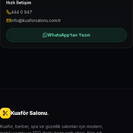
Hızlı İletişim
444 0 947
info@kuaforsalonu.com.tr
WhatsApp’tan Yazın
Kuaför Salonu
.
Kuaför, berber, spa ve güzellik salonları için modern,
mobil uyumlu ve SEO dostu hazır web sitesi. Alan adı,