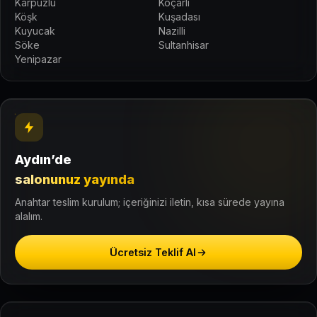
Karpuzlu
Koçarlı
Köşk
Kuşadası
Kuyucak
Nazilli
Söke
Sultanhisar
Yenipazar
Aydın’de
salonunuz yayında
Anahtar teslim kurulum; içeriğinizi iletin, kısa sürede yayına
alalım.
Ücretsiz Teklif Al