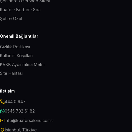
Şehirlere Özel Web Sitesi
Kuaför · Berber · Spa
Şehre Özel
Önemli Bağlantılar
Gizlilik Politikası
Kullanım Koşulları
KVKK Aydınlatma Metni
Site Haritası
İletişim
444 0 947
0545 732 61 82
info@kuaforsalonu.com.tr
İstanbul, Türkiye