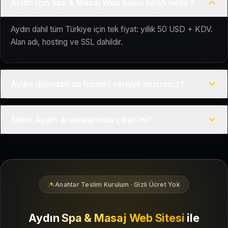
Aydın için Spa & Masaj Web Sitesi fiyatı nedir?
Aydın dahil tüm Türkiye için tek fiyat: yıllık 50 USD + KDV.
Alan adı, hosting ve SSL dahildir.
Aydın dışından da hizmet veriyor musunuz?
Evet, Kuaför Salonu Türkiye genelinde uzaktan çalışır; tüm
Sitem Aydın aramalarında çıkar mı?
kurulum süreci çevrim içi yürütülür.
Siteniz temel SEO ve Google Haritalar entegrasyonu ile
Aydın bölgesindeki yerel müşterilerin sizi bulmasına
yardımcı olacak şekilde hazırlanır.
Anahtar Teslim Kurulum · Gizli Ücret Yok
Aydın
Spa & Masaj Web Sitesi
ile