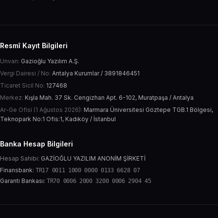
Resmî Kayıt Bilgileri
Unvan:
Gazioğlu Yazılım A.Ş.
Vergi Dairesi / No:
Antalya Kurumlar / 3891846451
Ticaret Sicil No:
127468
Merkez:
Kışla Mah. 37 Sk. Cengizhan Apt. 6-102, Muratpaşa / Antalya
Ar-Ge Ofisi (1 Ağustos 2026):
Marmara Üniversitesi Göztepe TGB.1 Bölgesi,
Teknopark No:1 Ofis:1, Kadıköy / İstanbul
Banka Hesap Bilgileri
Hesap Sahibi:
GAZİOĞLU YAZILIM ANONİM ŞİRKETİ
Finansbank:
TR17 0011 1000 0000 0133 6628 07
Garanti Bankası:
TR70 0006 2000 3200 0006 2904 45