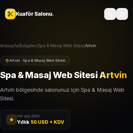
İçeriğe geç
Kuaför Salonu
.
Anasayfa
/
Bölgeler
/
Spa & Masaj Web Sitesi
/
Artvin
Artvin · Spa & Masaj Web Sitesi
Spa & Masaj Web Sitesi
Artvin
Artvin bölgesinde salonunuz için Spa & Masaj Web
Sitesi.
Her şey dahil
Yıllık
50 USD + KDV