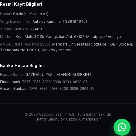
Resmî Kayıt Bilgileri
Unvan:
Gazioğlu Yazılım A.Ş.
Vergi Dairesi / No:
Antalya Kurumlar / 3891846451
Ticaret Sicil No:
127468
Merkez:
Kışla Mah. 37 Sk. Cengizhan Apt. 6-102, Muratpaşa / Antalya
Ar-Ge Ofisi (1 Ağustos 2026):
Marmara Üniversitesi Göztepe TGB.1 Bölgesi,
Teknopark No:1 Ofis:1, Kadıköy / İstanbul
Banka Hesap Bilgileri
Hesap Sahibi:
GAZİOĞLU YAZILIM ANONİM ŞİRKETİ
Finansbank:
TR17 0011 1000 0000 0133 6628 07
Garanti Bankası:
TR70 0006 2000 3200 0006 2904 45
© 2026 Gazioğlu Yazılım A.Ş.. Tüm hakları saklıdır.
Kuaför Salonu bir Gazioğlu markasıdır.