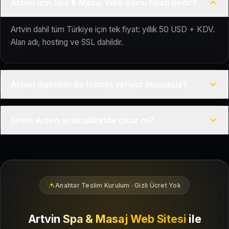
Artvin için Spa & Masaj Web Sitesi fiyatı nedir?
Artvin dahil tüm Türkiye için tek fiyat: yıllık 50 USD + KDV.
Alan adı, hosting ve SSL dahildir.
Artvin dışından da hizmet veriyor musunuz?
Evet, Kuaför Salonu Türkiye genelinde uzaktan çalışır; tüm
Sitem Artvin aramalarında çıkar mı?
kurulum süreci çevrim içi yürütülür.
Siteniz temel SEO ve Google Haritalar entegrasyonu ile
Artvin bölgesindeki yerel müşterilerin sizi bulmasına
yardımcı olacak şekilde hazırlanır.
Anahtar Teslim Kurulum · Gizli Ücret Yok
Artvin
Spa & Masaj Web Sitesi
ile