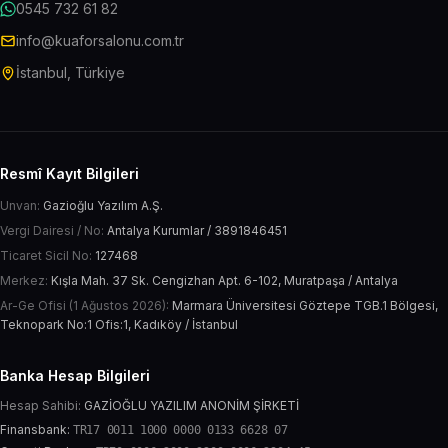
0545 732 61 82
info@kuaforsalonu.com.tr
İstanbul, Türkiye
Resmî Kayıt Bilgileri
Unvan:
Gazioğlu Yazılım A.Ş.
Vergi Dairesi / No:
Antalya Kurumlar / 3891846451
Ticaret Sicil No:
127468
Merkez:
Kışla Mah. 37 Sk. Cengizhan Apt. 6-102, Muratpaşa / Antalya
Ar-Ge Ofisi (1 Ağustos 2026):
Marmara Üniversitesi Göztepe TGB.1 Bölgesi,
Teknopark No:1 Ofis:1, Kadıköy / İstanbul
Banka Hesap Bilgileri
Hesap Sahibi:
GAZİOĞLU YAZILIM ANONİM ŞİRKETİ
Finansbank:
TR17 0011 1000 0000 0133 6628 07