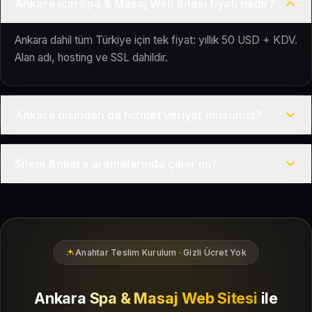
Ankara için Spa & Masaj Web Sitesi fiyatı nedir?
Ankara dahil tüm Türkiye için tek fiyat: yıllık 50 USD + KDV.
Alan adı, hosting ve SSL dahildir.
Ankara dışından da hizmet veriyor musunuz?
Evet, Kuaför Salonu Türkiye genelinde uzaktan çalışır; tüm
Sitem Ankara aramalarında çıkar mı?
kurulum süreci çevrim içi yürütülür.
Siteniz temel SEO ve Google Haritalar entegrasyonu ile
Ankara bölgesindeki yerel müşterilerin sizi bulmasına
yardımcı olacak şekilde hazırlanır.
Anahtar Teslim Kurulum · Gizli Ücret Yok
Ankara
Spa & Masaj Web Sitesi
ile