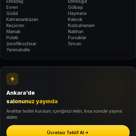
Elmadağ
Etimesgut
Evren
Gölbaşı
Güdül
Haymana
Kahramankazan
Kalecik
Keçiören
Kızılcahamam
Mamak
Nallıhan
Polatlı
Pursaklar
Şereflikoçhisar
Sincan
Yenimahalle
Ankara’de
salonunuz yayında
Anahtar teslim kurulum; içeriğinizi iletin, kısa sürede yayına
alalım.
Ücretsiz Teklif Al