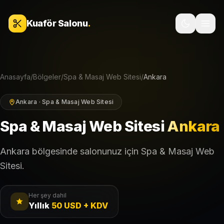
İçeriğe geç
Kuaför Salonu
.
Anasayfa
/
Bölgeler
/
Spa & Masaj Web Sitesi
/
Ankara
Ankara · Spa & Masaj Web Sitesi
Spa & Masaj Web Sitesi
Ankara
Ankara bölgesinde salonunuz için Spa & Masaj Web
Sitesi.
Her şey dahil
Yıllık
50 USD + KDV