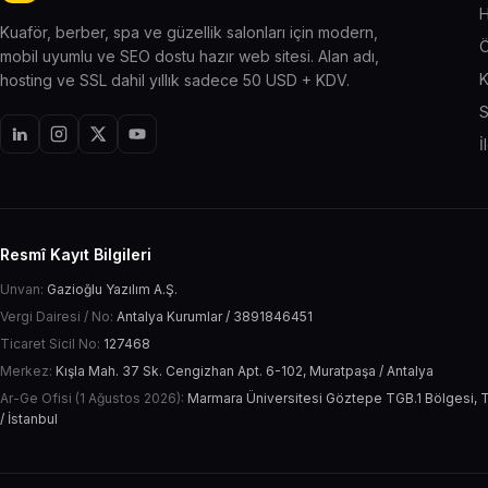
H
Kuaför, berber, spa ve güzellik salonları için modern,
Ö
mobil uyumlu ve SEO dostu hazır web sitesi. Alan adı,
K
hosting ve SSL dahil yıllık sadece 50 USD + KDV.
S
İ
Resmî Kayıt Bilgileri
Unvan:
Gazioğlu Yazılım A.Ş.
Vergi Dairesi / No:
Antalya Kurumlar / 3891846451
Ticaret Sicil No:
127468
Merkez:
Kışla Mah. 37 Sk. Cengizhan Apt. 6-102, Muratpaşa / Antalya
Ar-Ge Ofisi (1 Ağustos 2026):
Marmara Üniversitesi Göztepe TGB.1 Bölgesi, T
/ İstanbul