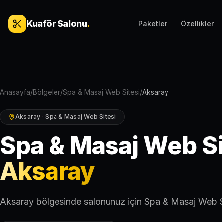
İçeriğe geç
Kuaför Salonu
.
Paketler
Özellikler
Anasayfa
/
Bölgeler
/
Spa & Masaj Web Sitesi
/
Aksaray
Aksaray · Spa & Masaj Web Sitesi
Spa & Masaj Web Si
Aksaray
Aksaray bölgesinde salonunuz için Spa & Masaj Web S