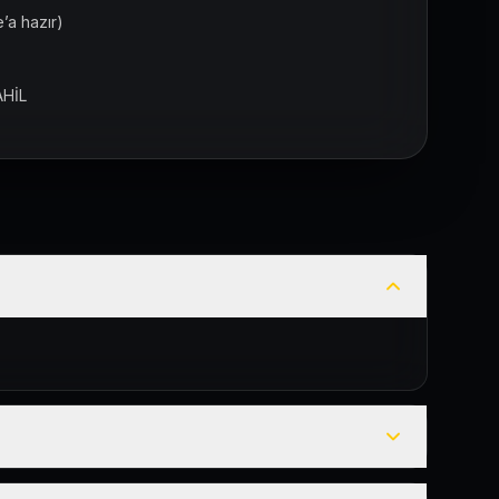
’a hazır)
AHİL