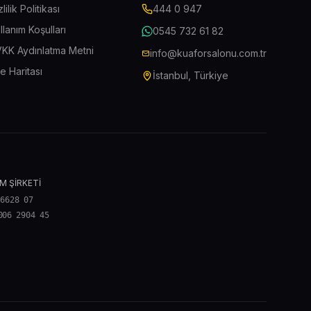
zlilik Politikası
444 0 947
llanım Koşulları
0545 732 61 82
KK Aydınlatma Metni
info@kuaforsalonu.com.tr
te Haritası
İstanbul, Türkiye
M ŞİRKETİ
 6628 07
006 2904 45