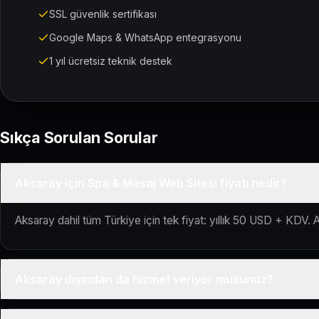
SSL güvenlik sertifikası
Google Maps & WhatsApp entegrasyonu
1 yıl ücretsiz teknik destek
Sıkça Sorulan Sorular
Aksaray için Spa & Masaj Web Sitesi fiyatı nedir?
Aksaray dahil tüm Türkiye için tek fiyat: yıllık 50 USD + KDV. A
Aksaray dışından da hizmet veriyor musunuz?
Evet, Kuaför Salonu Türkiye genelinde uzaktan çalışır; tüm kuru