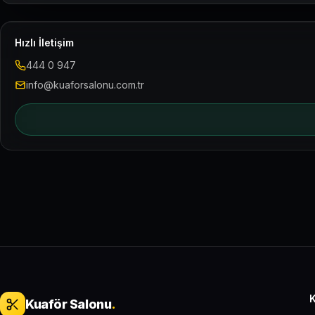
Hızlı İletişim
444 0 947
info@kuaforsalonu.com.tr
Kuaför Salonu
.