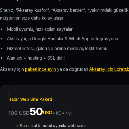
Siteniz, “Aksaray kuaför”, “Aksaray berber”, “yakınımdaki güzelli
müşterileri size daha kolay ulaşır.
Mobil uyumlu, hızlı açılan sayfalar
Aksaray için Google Haritalar & WhatsApp entegrasyonu
Hizmet listesi, galeri ve online randevu/teklif formu
Alan adı + hosting + SSL dahil
Aksaray için
paketi inceleyin
ya da doğrudan
Aksaray için ücretsiz 
Hazır Web Site Paketi
50
USD
100 USD
+ KDV / yıl
Kurumsal & mobil uyumlu web sitesi