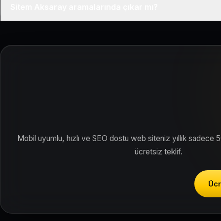
Sitem Aksaray aramalarında çıkar mı?
Siteniz temel SEO ve Google Haritalar entegrasyonu ile Aksaray 
Mobil uyumlu, hızlı ve SEO dostu web siteniz yıllık sadece 
ücretsiz teklif.
Ücr