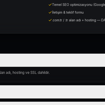
Temel SEO optimizasyonu (Google
İletişim & teklif formu
.com.tr / .tr alan adı + hosting — D
lan adı, hosting ve SSL dahildir.
lum süreci çevrim içi yürütülür.