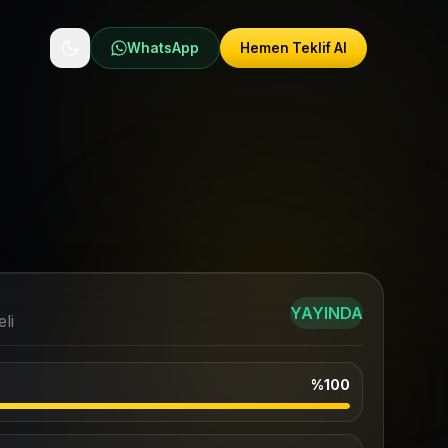
WhatsApp
Hemen Teklif Al
YAYINDA
li
%100