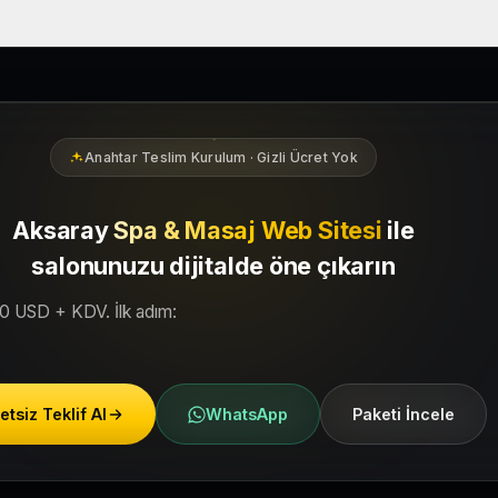
bölgesindeki yerel müşterilerin sizi bulmasına yardımcı olacak şek
Anahtar Teslim Kurulum · Gizli Ücret Yok
Aksaray
Spa & Masaj Web Sitesi
ile
salonunuzu dijitalde öne çıkarın
50 USD + KDV. İlk adım:
etsiz Teklif Al
WhatsApp
Paketi İncele