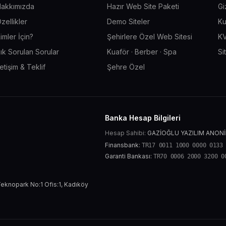
akkımızda
Hazır Web Site Paketi
Gi
zellikler
Demo Siteler
Ku
imler İçin?
Şehirlere Özel Web Sitesi
KV
ık Sorulan Sorular
Kuaför · Berber · Spa
Si
letişim & Teklif
Şehre Özel
Banka Hesap Bilgileri
Hesap Sahibi:
GAZİOĞLU YAZILIM ANONİ
Finansbank:
TR17 0011 1000 0000 0133
Garanti Bankası:
TR70 0006 2000 3200 0
eknopark No:1 Ofis:1, Kadıköy