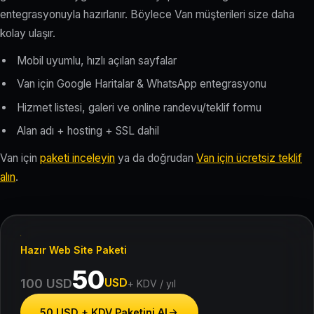
entegrasyonuyla hazırlanır. Böylece Van müşterileri size daha
kolay ulaşır.
Mobil uyumlu, hızlı açılan sayfalar
Van için Google Haritalar & WhatsApp entegrasyonu
Hizmet listesi, galeri ve online randevu/teklif formu
Alan adı + hosting + SSL dahil
Van için
paketi inceleyin
ya da doğrudan
Van için ücretsiz teklif
alın
.
Hazır Web Site Paketi
50
USD
100 USD
+ KDV / yıl
50 USD + KDV Paketini Al