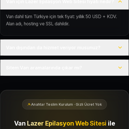
Van için Lazer Epilasyon Web Sitesi fiyatı nedir?
Van dahil tüm Türkiye için tek fiyat: yıllık 50 USD + KDV.
Alan adı, hosting ve SSL dahildir.
Van dışından da hizmet veriyor musunuz?
Evet, Kuaför Salonu Türkiye genelinde uzaktan çalışır; tüm
Sitem Van aramalarında çıkar mı?
kurulum süreci çevrim içi yürütülür.
Siteniz temel SEO ve Google Haritalar entegrasyonu ile
Van bölgesindeki yerel müşterilerin sizi bulmasına yardımcı
olacak şekilde hazırlanır.
Anahtar Teslim Kurulum · Gizli Ücret Yok
Van
Lazer Epilasyon Web Sitesi
ile