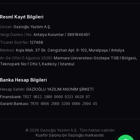
Resmî Kayıt Bilgileri
Unvan:
Gazioğlu Yazılım A.Ş.
Vergi Dairesi / No:
Antalya Kurumlar / 3891846451
Ticaret Sicil No:
127468
Merkez:
Kışla Mah. 37 Sk. Cengizhan Apt. 6-102, Muratpaşa / Antalya
Ar-Ge Ofisi (1 Ağustos 2026):
Marmara Üniversitesi Göztepe TGB.1 Bölgesi,
Teknopark No:1 Ofis:1, Kadıköy / İstanbul
Banka Hesap Bilgileri
Hesap Sahibi:
GAZİOĞLU YAZILIM ANONİM ŞİRKETİ
Finansbank:
TR17 0011 1000 0000 0133 6628 07
Garanti Bankası:
TR70 0006 2000 3200 0006 2904 45
© 2026 Gazioğlu Yazılım A.Ş.. Tüm hakları saklıdır.
Kuaför Salonu bir Gazioğlu markasıdır.