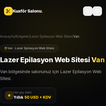
İçeriğe geç
Kuaför Salonu
.
Anasayfa
/
Bölgeler
/
Lazer Epilasyon Web Sitesi
/
Van
Van · Lazer Epilasyon Web Sitesi
Lazer Epilasyon Web Sitesi
Van
Van bölgesinde salonunuz için Lazer Epilasyon Web
Sitesi.
Her şey dahil
Yıllık
50 USD + KDV