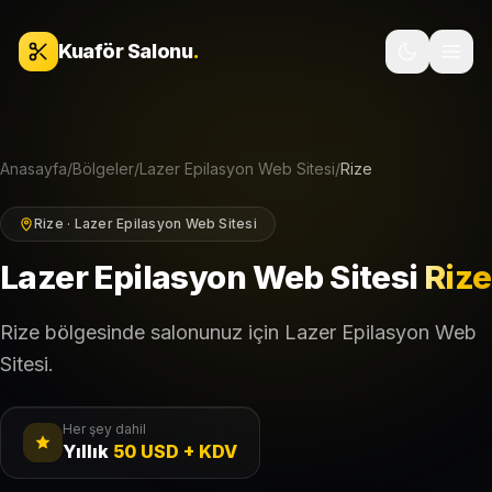
İçeriğe geç
Kuaför Salonu
.
Anasayfa
/
Bölgeler
/
Lazer Epilasyon Web Sitesi
/
Rize
Rize · Lazer Epilasyon Web Sitesi
Lazer Epilasyon Web Sitesi
Rize
Rize bölgesinde salonunuz için Lazer Epilasyon Web
Sitesi.
Her şey dahil
Yıllık
50 USD + KDV