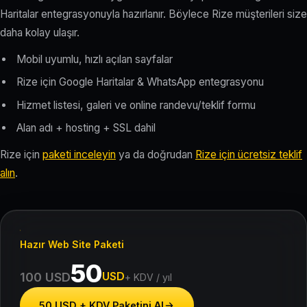
Haritalar entegrasyonuyla hazırlanır. Böylece Rize müşterileri size
daha kolay ulaşır.
Mobil uyumlu, hızlı açılan sayfalar
Rize için Google Haritalar & WhatsApp entegrasyonu
Hizmet listesi, galeri ve online randevu/teklif formu
Alan adı + hosting + SSL dahil
Rize için
paketi inceleyin
ya da doğrudan
Rize için ücretsiz teklif
alın
.
Hazır Web Site Paketi
50
USD
100 USD
+ KDV / yıl
50 USD + KDV Paketini Al