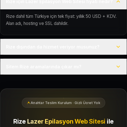
Rize için Lazer Epilasyon Web Sitesi fiyatı nedir?
Rize dahil tüm Türkiye için tek fiyat: yıllık 50 USD + KDV.
Alan adı, hosting ve SSL dahildir.
Rize dışından da hizmet veriyor musunuz?
Evet, Kuaför Salonu Türkiye genelinde uzaktan çalışır; tüm
Sitem Rize aramalarında çıkar mı?
kurulum süreci çevrim içi yürütülür.
Siteniz temel SEO ve Google Haritalar entegrasyonu ile
Rize bölgesindeki yerel müşterilerin sizi bulmasına yardımcı
olacak şekilde hazırlanır.
Anahtar Teslim Kurulum · Gizli Ücret Yok
Rize
Lazer Epilasyon Web Sitesi
ile