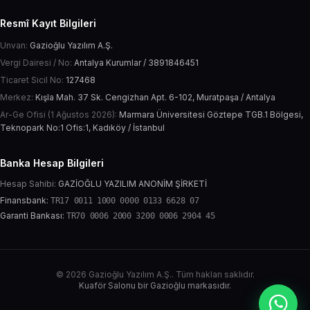
Resmî Kayıt Bilgileri
Unvan:
Gazioğlu Yazılım A.Ş.
Vergi Dairesi / No:
Antalya Kurumlar / 3891846451
Ticaret Sicil No:
127468
Merkez:
Kışla Mah. 37 Sk. Cengizhan Apt. 6-102, Muratpaşa / Antalya
Ar-Ge Ofisi (1 Ağustos 2026):
Marmara Üniversitesi Göztepe TGB.1 Bölgesi,
Teknopark No:1 Ofis:1, Kadıköy / İstanbul
Banka Hesap Bilgileri
Hesap Sahibi:
GAZİOĞLU YAZILIM ANONİM ŞİRKETİ
Finansbank:
TR17 0011 1000 0000 0133 6628 07
Garanti Bankası:
TR70 0006 2000 3200 0006 2904 45
© 2026 Gazioğlu Yazılım A.Ş.. Tüm hakları saklıdır.
Kuaför Salonu bir Gazioğlu markasıdır.