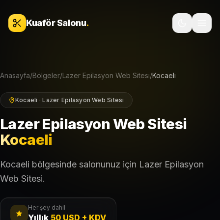
İçeriğe geç
Kuaför Salonu
.
Anasayfa
/
Bölgeler
/
Lazer Epilasyon Web Sitesi
/
Kocaeli
Kocaeli · Lazer Epilasyon Web Sitesi
Lazer Epilasyon Web Sitesi
Kocaeli
Kocaeli bölgesinde salonunuz için Lazer Epilasyon
Web Sitesi.
Her şey dahil
Yıllık
50 USD + KDV