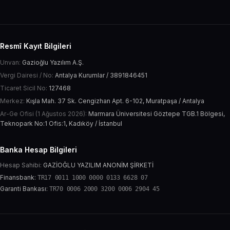
Resmî Kayıt Bilgileri
Unvan:
Gazioğlu Yazılım A.Ş.
Vergi Dairesi / No:
Antalya Kurumlar / 3891846451
Ticaret Sicil No:
127468
Merkez:
Kışla Mah. 37 Sk. Cengizhan Apt. 6-102, Muratpaşa / Antalya
Ar-Ge Ofisi (1 Ağustos 2026):
Marmara Üniversitesi Göztepe TGB.1 Bölgesi,
Teknopark No:1 Ofis:1, Kadıköy / İstanbul
Banka Hesap Bilgileri
Hesap Sahibi:
GAZİOĞLU YAZILIM ANONİM ŞİRKETİ
Finansbank:
TR17 0011 1000 0000 0133 6628 07
Garanti Bankası:
TR70 0006 2000 3200 0006 2904 45