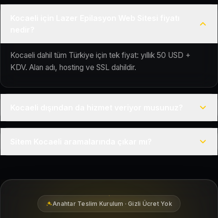
Kocaeli için Lazer Epilasyon Web Sitesi fiyatı
nedir?
Kocaeli dahil tüm Türkiye için tek fiyat: yıllık 50 USD +
KDV. Alan adı, hosting ve SSL dahildir.
Kocaeli dışından da hizmet veriyor musunuz?
Evet, Kuaför Salonu Türkiye genelinde uzaktan çalışır; tüm
Sitem Kocaeli aramalarında çıkar mı?
kurulum süreci çevrim içi yürütülür.
Siteniz temel SEO ve Google Haritalar entegrasyonu ile
Kocaeli bölgesindeki yerel müşterilerin sizi bulmasına
yardımcı olacak şekilde hazırlanır.
Anahtar Teslim Kurulum · Gizli Ücret Yok