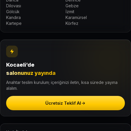
Dilovası
Gebze
Gölcük
İzmit
Kandıra
Karamürsel
Kartepe
Körfez
Kocaeli’de
salonunuz yayında
Anahtar teslim kurulum; içeriğinizi iletin, kısa sürede yayına
alalım.
Ücretsiz Teklif Al