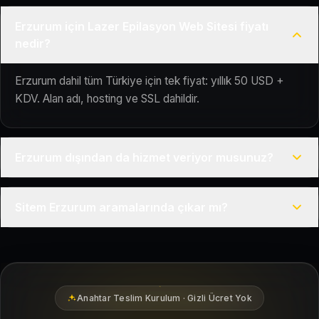
Erzurum için Lazer Epilasyon Web Sitesi fiyatı
nedir?
Erzurum dahil tüm Türkiye için tek fiyat: yıllık 50 USD +
KDV. Alan adı, hosting ve SSL dahildir.
Erzurum dışından da hizmet veriyor musunuz?
Evet, Kuaför Salonu Türkiye genelinde uzaktan çalışır; tüm
Sitem Erzurum aramalarında çıkar mı?
kurulum süreci çevrim içi yürütülür.
Siteniz temel SEO ve Google Haritalar entegrasyonu ile
Erzurum bölgesindeki yerel müşterilerin sizi bulmasına
yardımcı olacak şekilde hazırlanır.
Anahtar Teslim Kurulum · Gizli Ücret Yok