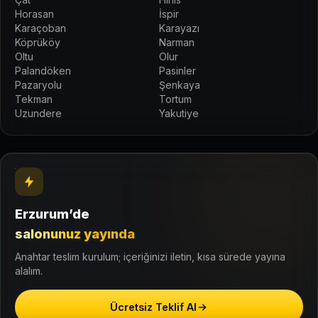
Horasan
İspir
Karaçoban
Karayazı
Köprüköy
Narman
Oltu
Olur
Palandöken
Pasinler
Pazaryolu
Şenkaya
Tekman
Tortum
Uzundere
Yakutiye
Erzurum’de
salonunuz yayında
Anahtar teslim kurulum; içeriğinizi iletin, kısa sürede yayına
alalım.
Ücretsiz Teklif Al