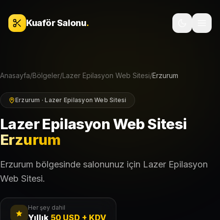
İçeriğe geç
Kuaför Salonu
.
Anasayfa
/
Bölgeler
/
Lazer Epilasyon Web Sitesi
/
Erzurum
Erzurum · Lazer Epilasyon Web Sitesi
Lazer Epilasyon Web Sitesi
Erzurum
Erzurum bölgesinde salonunuz için Lazer Epilasyon
Web Sitesi.
Her şey dahil
Yıllık
50 USD + KDV