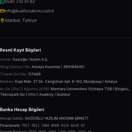
0545 732 61 82
info@kuaforsalonu.com.tr
İstanbul, Türkiye
Resmî Kayıt Bilgileri
Unvan:
Gazioğlu Yazılım A.Ş.
Vergi Dairesi / No:
Antalya Kurumlar / 3891846451
Ticaret Sicil No:
127468
Merkez:
Kışla Mah. 37 Sk. Cengizhan Apt. 6-102, Muratpaşa / Antalya
Ar-Ge Ofisi (1 Ağustos 2026):
Marmara Üniversitesi Göztepe TGB.1 Bölgesi,
Teknopark No:1 Ofis:1, Kadıköy / İstanbul
Banka Hesap Bilgileri
Hesap Sahibi:
GAZİOĞLU YAZILIM ANONİM ŞİRKETİ
Finansbank:
TR17 0011 1000 0000 0133 6628 07
Garanti Bankası: