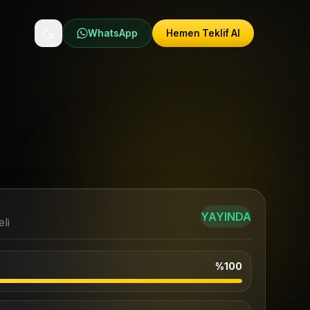
WhatsApp
Hemen Teklif Al
YAYINDA
li
%100