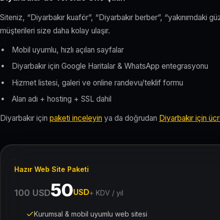
Siteniz, “Diyarbakır kuaför”, “Diyarbakır berber”, “yakınımdaki g
müşterileri size daha kolay ulaşır.
Mobil uyumlu, hızlı açılan sayfalar
Diyarbakır için Google Haritalar & WhatsApp entegrasyonu
Hizmet listesi, galeri ve online randevu/teklif formu
Alan adı + hosting + SSL dahil
Diyarbakır için
paketi inceleyin
ya da doğrudan
Diyarbakır için ücre
Hazır Web Site Paketi
50
USD
100 USD
+ KDV / yıl
Kurumsal & mobil uyumlu web sitesi