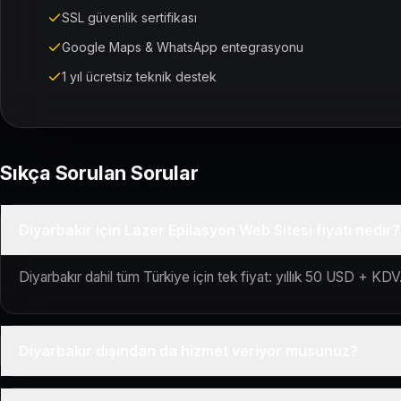
SSL güvenlik sertifikası
Google Maps & WhatsApp entegrasyonu
1 yıl ücretsiz teknik destek
Sıkça Sorulan Sorular
Diyarbakır için Lazer Epilasyon Web Sitesi fiyatı nedir?
Diyarbakır dahil tüm Türkiye için tek fiyat: yıllık 50 USD + KDV.
Diyarbakır dışından da hizmet veriyor musunuz?
Evet, Kuaför Salonu Türkiye genelinde uzaktan çalışır; tüm kuru