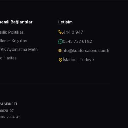
emli Bağlantılar
İletişim
zlilik Politikası
444 0 947
llanım Koşulları
0545 732 61 82
KK Aydınlatma Metni
info@kuaforsalonu.com.tr
te Haritası
İstanbul, Türkiye
M ŞİRKETİ
 6628 07
006 2904 45