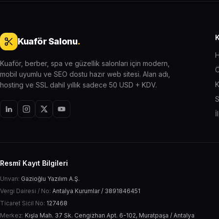
Kuaför Salonu
.
H
Kuaför, berber, spa ve güzellik salonları için modern,
Ö
mobil uyumlu ve SEO dostu hazır web sitesi. Alan adı,
K
hosting ve SSL dahil yıllık sadece 50 USD + KDV.
S
İ
Resmî Kayıt Bilgileri
Unvan:
Gazioğlu Yazılım A.Ş.
Vergi Dairesi / No:
Antalya Kurumlar / 3891846451
Ticaret Sicil No:
127468
Merkez:
Kışla Mah. 37 Sk. Cengizhan Apt. 6-102, Muratpaşa / Antalya