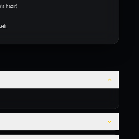
’a hazır)
AHİL