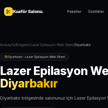
İçeriğe geç
Kuaför Salonu
.
Paketler
Özellikler
Anasayfa
/
Bölgeler
/
Lazer Epilasyon Web Sitesi
/
Diyarbakır
Diyarbakır · Lazer Epilasyon Web Sitesi
Lazer Epilasyon We
Diyarbakır
Diyarbakır bölgesinde salonunuz için Lazer Epilasyon 