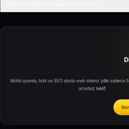
Sitem Diyarbakır aramalarında çıkar mı?
Siteniz temel SEO ve Google Haritalar entegrasyonu ile Diyarbak
D
Mobil uyumlu, hızlı ve SEO dostu web siteniz yıllık sadece 
ücretsiz teklif.
Ücr