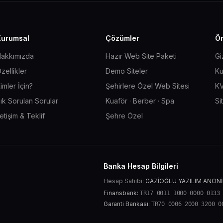
Kurumsal
Çözümler
Ön
akkımızda
Hazır Web Site Paketi
Gi
zellikler
Demo Siteler
Ku
imler İçin?
Şehirlere Özel Web Sitesi
KV
ık Sorulan Sorular
Kuaför · Berber · Spa
Si
letişim & Teklif
Şehre Özel
Banka Hesap Bilgileri
Hesap Sahibi:
GAZİOĞLU YAZILIM ANONİ
Finansbank:
TR17 0011 1000 0000 0133
Garanti Bankası:
TR70 0006 2000 3200 0