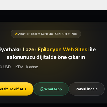
ır bölgesindeki yerel müşterilerin sizi bulmasına yardımcı olacak ş
Anahtar Teslim Kurulum · Gizli Ücret Yok
iyarbakır
Lazer Epilasyon Web Sitesi
ile
salonunuzu dijitalde öne çıkarın
50 USD + KDV. İlk adım:
etsiz Teklif Al
WhatsApp
Paketi İncele