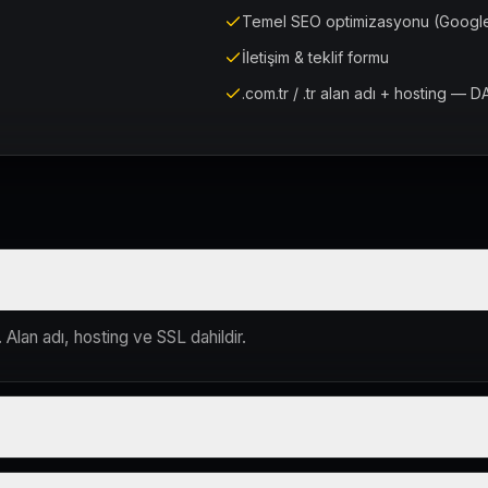
Temel SEO optimizasyonu (Google
İletişim & teklif formu
.com.tr / .tr alan adı + hosting — D
 Alan adı, hosting ve SSL dahildir.
lum süreci çevrim içi yürütülür.