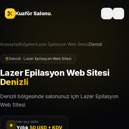
İçeriğe geç
Kuaför Salonu
.
Anasayfa
/
Bölgeler
/
Lazer Epilasyon Web Sitesi
/
Denizli
Denizli · Lazer Epilasyon Web Sitesi
Lazer Epilasyon Web Sitesi
Denizli
Denizli bölgesinde salonunuz için Lazer Epilasyon
Web Sitesi.
Her şey dahil
Yıllık
50 USD + KDV