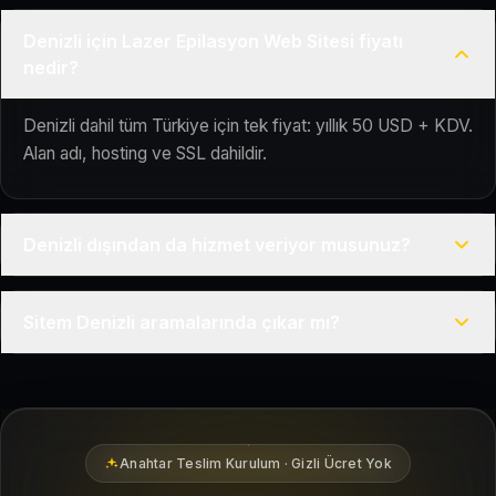
Denizli için Lazer Epilasyon Web Sitesi fiyatı
nedir?
Denizli dahil tüm Türkiye için tek fiyat: yıllık 50 USD + KDV.
Alan adı, hosting ve SSL dahildir.
Denizli dışından da hizmet veriyor musunuz?
Evet, Kuaför Salonu Türkiye genelinde uzaktan çalışır; tüm
Sitem Denizli aramalarında çıkar mı?
kurulum süreci çevrim içi yürütülür.
Siteniz temel SEO ve Google Haritalar entegrasyonu ile
Denizli bölgesindeki yerel müşterilerin sizi bulmasına
yardımcı olacak şekilde hazırlanır.
Anahtar Teslim Kurulum · Gizli Ücret Yok