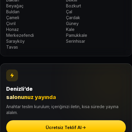
Beyağaç
Bozkurt
Buldan
Çal
Çameli
Çardak
Çivril
Güney
Honaz
Kale
Merkezefendi
Pamukkale
Sarayköy
Serinhisar
Tavas
Denizli’de
salonunuz yayında
Anahtar teslim kurulum; içeriğinizi iletin, kısa sürede yayına
alalım.
Ücretsiz Teklif Al