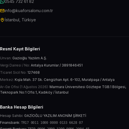
0545 732 61 82
info@kuaforsalonu.com.tr
İstanbul, Türkiye
Resmî Kayıt Bilgileri
Unvan:
Gazioğlu Yazılım A.Ş.
Vergi Dairesi / No:
Antalya Kurumlar / 3891846451
Ticaret Sicil No:
127468
Merkez:
Kışla Mah. 37 Sk. Cengizhan Apt. 6-102, Muratpaşa / Antalya
Ar-Ge Ofisi (1 Ağustos 2026):
Marmara Üniversitesi Göztepe TGB.1 Bölgesi,
Teknopark No:1 Ofis:1, Kadıköy / İstanbul
Banka Hesap Bilgileri
Hesap Sahibi:
GAZİOĞLU YAZILIM ANONİM ŞİRKETİ
Finansbank:
TR17 0011 1000 0000 0133 6628 07
Garanti Bankası: