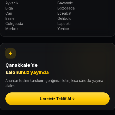
Ayvacık
Bayramiç
Biga
Bozcaada
Çan
Eceabat
Ezine
Gelibolu
Gökçeada
Lapseki
Merkez
Yenice
Çanakkale’de
salonunuz yayında
Anahtar teslim kurulum; içeriğinizi iletin, kısa sürede yayına
alalım.
Ücretsiz Teklif Al