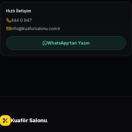
Hızlı İletişim
444 0 947
info@kuaforsalonu.com.tr
WhatsApp’tan Yazın
Kuaför Salonu
.