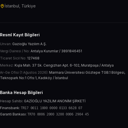
İstanbul, Türkiye
Resmî Kayıt Bilgileri
Unvan:
Gazioğlu Yazılım A.Ş.
Vergi Dairesi / No:
Antalya Kurumlar / 3891846451
Ticaret Sicil No:
127468
Merkez:
Kışla Mah. 37 Sk. Cengizhan Apt. 6-102, Muratpaşa / Antalya
Ar-Ge Ofisi (1 Ağustos 2026):
Marmara Üniversitesi Göztepe TGB.1 Bölgesi,
Teknopark No:1 Ofis:1, Kadıköy / İstanbul
Banka Hesap Bilgileri
Hesap Sahibi:
GAZİOĞLU YAZILIM ANONİM ŞİRKETİ
Finansbank:
TR17 0011 1000 0000 0133 6628 07
Garanti Bankası:
TR70 0006 2000 3200 0006 2904 45