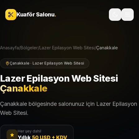
İçeriğe geç
Kuaför Salonu
.
Anasayfa
/
Bölgeler
/
Lazer Epilasyon Web Sitesi
/
Çanakkale
Çanakkale · Lazer Epilasyon Web Sitesi
Lazer Epilasyon Web Sitesi
Çanakkale
Çanakkale bölgesinde salonunuz için Lazer Epilasyon
Web Sitesi.
Her şey dahil
Yıllık
50 USD + KDV