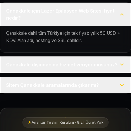
Çanakkale için Lazer Epilasyon Web Sitesi fiyatı
nedir?
Çanakkale dahil tüm Türkiye için tek fiyat: yıllık 50 USD +
KDV. Alan adı, hosting ve SSL dahildir.
Çanakkale dışından da hizmet veriyor musunuz?
Evet, Kuaför Salonu Türkiye genelinde uzaktan çalışır; tüm
Sitem Çanakkale aramalarında çıkar mı?
kurulum süreci çevrim içi yürütülür.
Siteniz temel SEO ve Google Haritalar entegrasyonu ile
Çanakkale bölgesindeki yerel müşterilerin sizi bulmasına
yardımcı olacak şekilde hazırlanır.
Anahtar Teslim Kurulum · Gizli Ücret Yok