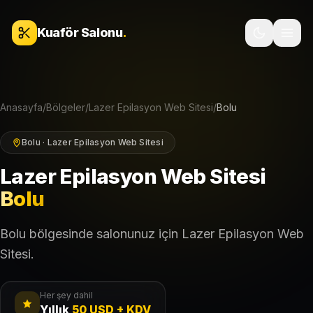
İçeriğe geç
Kuaför Salonu
.
Anasayfa
/
Bölgeler
/
Lazer Epilasyon Web Sitesi
/
Bolu
Bolu · Lazer Epilasyon Web Sitesi
Lazer Epilasyon Web Sitesi
Bolu
Bolu bölgesinde salonunuz için Lazer Epilasyon Web
Sitesi.
Her şey dahil
Yıllık
50 USD + KDV