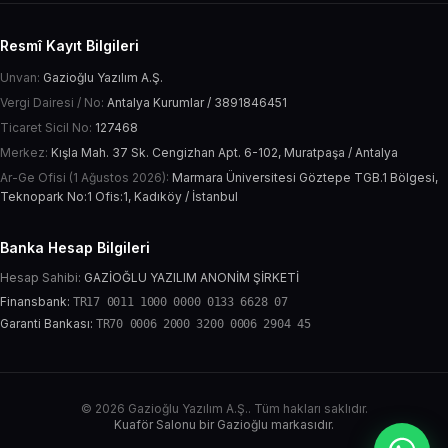
Resmî Kayıt Bilgileri
Unvan:
Gazioğlu Yazılım A.Ş.
Vergi Dairesi / No:
Antalya Kurumlar / 3891846451
Ticaret Sicil No:
127468
Merkez:
Kışla Mah. 37 Sk. Cengizhan Apt. 6-102, Muratpaşa / Antalya
Ar-Ge Ofisi (1 Ağustos 2026):
Marmara Üniversitesi Göztepe TGB.1 Bölgesi,
Teknopark No:1 Ofis:1, Kadıköy / İstanbul
Banka Hesap Bilgileri
Hesap Sahibi:
GAZİOĞLU YAZILIM ANONİM ŞİRKETİ
Finansbank:
TR17 0011 1000 0000 0133 6628 07
Garanti Bankası:
TR70 0006 2000 3200 0006 2904 45
© 2026 Gazioğlu Yazılım A.Ş.. Tüm hakları saklıdır.
Kuaför Salonu bir Gazioğlu markasıdır.