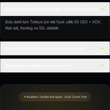
Bolu için Lazer Epilasyon Web Sitesi fiyatı nedir?
Bolu dahil tüm Türkiye için tek fiyat: yıllık 50 USD + KDV.
Alan adı, hosting ve SSL dahildir.
Bolu dışından da hizmet veriyor musunuz?
Evet, Kuaför Salonu Türkiye genelinde uzaktan çalışır; tüm
Sitem Bolu aramalarında çıkar mı?
kurulum süreci çevrim içi yürütülür.
Siteniz temel SEO ve Google Haritalar entegrasyonu ile
Bolu bölgesindeki yerel müşterilerin sizi bulmasına yardımcı
olacak şekilde hazırlanır.
Anahtar Teslim Kurulum · Gizli Ücret Yok