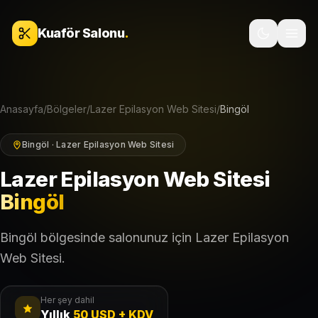
İçeriğe geç
Kuaför Salonu
.
Anasayfa
/
Bölgeler
/
Lazer Epilasyon Web Sitesi
/
Bingöl
Bingöl · Lazer Epilasyon Web Sitesi
Lazer Epilasyon Web Sitesi
Bingöl
Bingöl bölgesinde salonunuz için Lazer Epilasyon
Web Sitesi.
Her şey dahil
Yıllık
50 USD + KDV