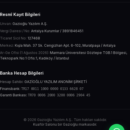
Resmî Kayıt Bilgileri
Unvan:
Gazioğlu Yazılım A.Ş.
Vergi Dairesi / No:
Antalya Kurumlar / 3891846451
Ticaret Sicil No:
127468
Merkez:
Kışla Mah. 37 Sk. Cengizhan Apt. 6-102, Muratpaşa / Antalya
Ar-Ge Ofisi (1 Ağustos 2026):
Marmara Üniversitesi Göztepe TGB.1 Bölgesi,
Teknopark No:1 Ofis:1, Kadıköy / İstanbul
Banka Hesap Bilgileri
Hesap Sahibi:
GAZİOĞLU YAZILIM ANONİM ŞİRKETİ
Finansbank:
TR17 0011 1000 0000 0133 6628 07
Garanti Bankası:
TR70 0006 2000 3200 0006 2904 45
© 2026 Gazioğlu Yazılım A.Ş.. Tüm hakları saklıdır.
Kuaför Salonu bir Gazioğlu markasıdır.