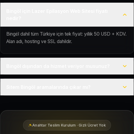
Bingöl için Lazer Epilasyon Web Sitesi fiyatı
nedir?
Bingöl dahil tüm Türkiye için tek fiyat: yıllık 50 USD + KDV.
Alan adı, hosting ve SSL dahildir.
Bingöl dışından da hizmet veriyor musunuz?
Evet, Kuaför Salonu Türkiye genelinde uzaktan çalışır; tüm
Sitem Bingöl aramalarında çıkar mı?
kurulum süreci çevrim içi yürütülür.
Siteniz temel SEO ve Google Haritalar entegrasyonu ile
Bingöl bölgesindeki yerel müşterilerin sizi bulmasına
yardımcı olacak şekilde hazırlanır.
Anahtar Teslim Kurulum · Gizli Ücret Yok