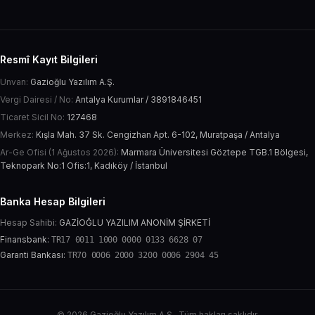
Resmî Kayıt Bilgileri
Unvan:
Gazioğlu Yazılım A.Ş.
Vergi Dairesi / No:
Antalya Kurumlar / 3891846451
Ticaret Sicil No:
127468
Merkez:
Kışla Mah. 37 Sk. Cengizhan Apt. 6-102, Muratpaşa / Antalya
Ar-Ge Ofisi (1 Ağustos 2026):
Marmara Üniversitesi Göztepe TGB.1 Bölgesi,
Teknopark No:1 Ofis:1, Kadıköy / İstanbul
Banka Hesap Bilgileri
Hesap Sahibi:
GAZİOĞLU YAZILIM ANONİM ŞİRKETİ
Finansbank:
TR17 0011 1000 0000 0133 6628 07
Garanti Bankası:
TR70 0006 2000 3200 0006 2904 45
© 2026 Gazioğlu Yazılım A.Ş.. Tüm hakları saklıdır.