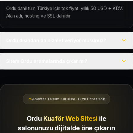
Ordu dahil tüm Türkiye için tek fiyat: yıllık 50 USD + KDV.
Alan adı, hosting ve SSL dahildir.
Ordu dışından da hizmet veriyor musunuz?
Evet, Kuaför Salonu Türkiye genelinde uzaktan çalışır; tüm
Sitem Ordu aramalarında çıkar mı?
kurulum süreci çevrim içi yürütülür.
Siteniz temel SEO ve Google Haritalar entegrasyonu ile
Ordu bölgesindeki yerel müşterilerin sizi bulmasına
yardımcı olacak şekilde hazırlanır.
Anahtar Teslim Kurulum · Gizli Ücret Yok
Ordu
Kuaför Web Sitesi
ile
salonunuzu dijitalde öne çıkarın