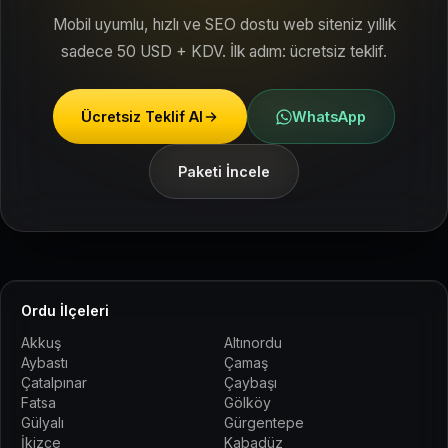
Mobil uyumlu, hızlı ve SEO dostu web siteniz yıllık
sadece 50 USD + KDV. İlk adım: ücretsiz teklif.
Ücretsiz Teklif Al
WhatsApp
Paketi İncele
Ordu İlçeleri
Akkuş
Altınordu
Aybastı
Çamaş
Çatalpınar
Çaybaşı
Fatsa
Gölköy
Gülyalı
Gürgentepe
İkizce
Kabadüz