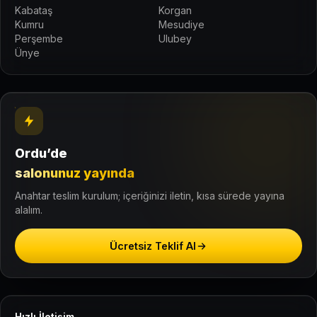
Kabataş
Korgan
Kumru
Mesudiye
Perşembe
Ulubey
Ünye
Ordu’de
salonunuz yayında
Anahtar teslim kurulum; içeriğinizi iletin, kısa sürede yayına
alalım.
Ücretsiz Teklif Al
Hızlı İletişim