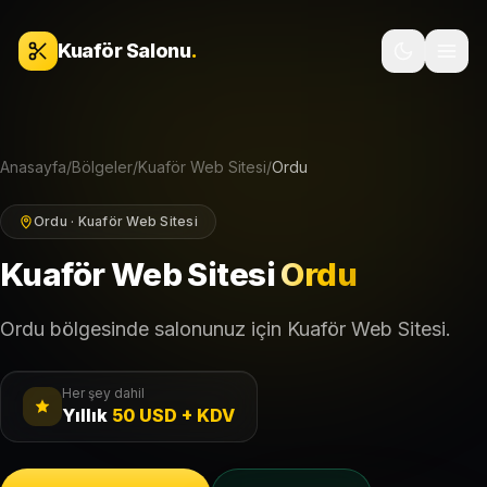
İçeriğe geç
Kuaför Salonu
.
Anasayfa
/
Bölgeler
/
Kuaför Web Sitesi
/
Ordu
Ordu · Kuaför Web Sitesi
Kuaför Web Sitesi
Ordu
Ordu bölgesinde salonunuz için Kuaför Web Sitesi.
Her şey dahil
Yıllık
50 USD + KDV