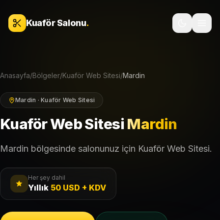
İçeriğe geç
Kuaför Salonu
.
Anasayfa
/
Bölgeler
/
Kuaför Web Sitesi
/
Mardin
Mardin · Kuaför Web Sitesi
Kuaför Web Sitesi
Mardin
Mardin bölgesinde salonunuz için Kuaför Web Sitesi.
Her şey dahil
Yıllık
50 USD + KDV