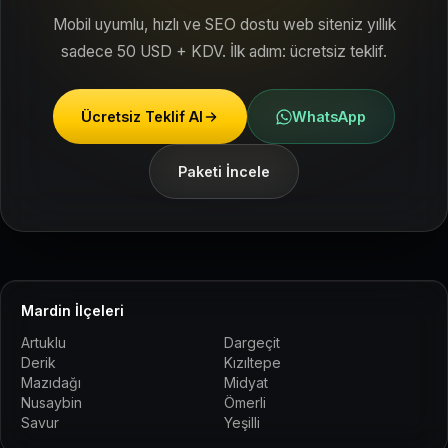
Mobil uyumlu, hızlı ve SEO dostu web siteniz yıllık
sadece 50 USD + KDV. İlk adım: ücretsiz teklif.
Ücretsiz Teklif Al
WhatsApp
Paketi İncele
Mardin İlçeleri
Artuklu
Dargeçit
Derik
Kızıltepe
Mazıdağı
Midyat
Nusaybin
Ömerli
Savur
Yeşilli