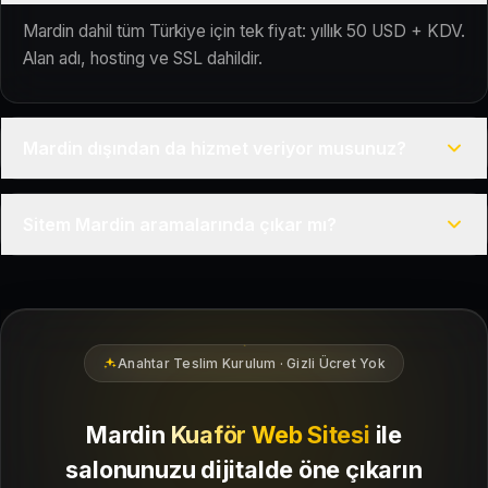
Mardin dahil tüm Türkiye için tek fiyat: yıllık 50 USD + KDV.
Alan adı, hosting ve SSL dahildir.
Mardin dışından da hizmet veriyor musunuz?
Evet, Kuaför Salonu Türkiye genelinde uzaktan çalışır; tüm
Sitem Mardin aramalarında çıkar mı?
kurulum süreci çevrim içi yürütülür.
Siteniz temel SEO ve Google Haritalar entegrasyonu ile
Mardin bölgesindeki yerel müşterilerin sizi bulmasına
yardımcı olacak şekilde hazırlanır.
Anahtar Teslim Kurulum · Gizli Ücret Yok
Mardin
Kuaför Web Sitesi
ile
salonunuzu dijitalde öne çıkarın