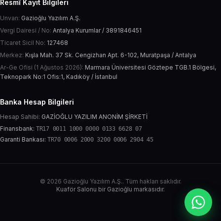
Resmî Kayıt Bilgileri
Unvan:
Gazioğlu Yazılım A.Ş.
Vergi Dairesi / No:
Antalya Kurumlar / 3891846451
Ticaret Sicil No:
127468
Merkez:
Kışla Mah. 37 Sk. Cengizhan Apt. 6-102, Muratpaşa / Antalya
Ar-Ge Ofisi (1 Ağustos 2026):
Marmara Üniversitesi Göztepe TGB.1 Bölgesi,
Teknopark No:1 Ofis:1, Kadıköy / İstanbul
Banka Hesap Bilgileri
Hesap Sahibi:
GAZİOĞLU YAZILIM ANONİM ŞİRKETİ
Finansbank:
TR17 0011 1000 0000 0133 6628 07
Garanti Bankası:
TR70 0006 2000 3200 0006 2904 45
© 2026 Gazioğlu Yazılım A.Ş.. Tüm hakları saklıdır.
Kuaför Salonu bir Gazioğlu markasıdır.