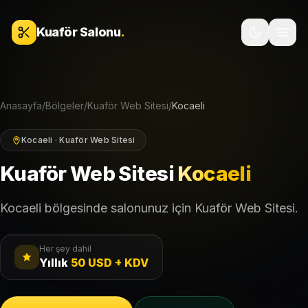
İçeriğe geç
Kuaför Salonu
.
Anasayfa
/
Bölgeler
/
Kuaför Web Sitesi
/
Kocaeli
Kocaeli · Kuaför Web Sitesi
Kuaför Web Sitesi
Kocaeli
Kocaeli bölgesinde salonunuz için Kuaför Web Sitesi.
Her şey dahil
Yıllık
50 USD + KDV