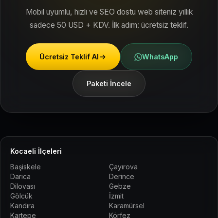
Mobil uyumlu, hızlı ve SEO dostu web siteniz yıllık
sadece 50 USD + KDV. İlk adım: ücretsiz teklif.
Ücretsiz Teklif Al
WhatsApp
Paketi İncele
Kocaeli İlçeleri
Başiskele
Çayırova
Darıca
Derince
Dilovası
Gebze
Gölcük
İzmit
Kandıra
Karamürsel
Kartepe
Körfez