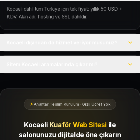
Kocaeli dahil tüm Türkiye için tek fiyat: yıllık 50 USD +
KDV. Alan adı, hosting ve SSL dahildir.
Kocaeli dışından da hizmet veriyor musunuz?
Evet, Kuaför Salonu Türkiye genelinde uzaktan çalışır; tüm
Sitem Kocaeli aramalarında çıkar mı?
kurulum süreci çevrim içi yürütülür.
Siteniz temel SEO ve Google Haritalar entegrasyonu ile
Kocaeli bölgesindeki yerel müşterilerin sizi bulmasına
yardımcı olacak şekilde hazırlanır.
Anahtar Teslim Kurulum · Gizli Ücret Yok
Kocaeli
Kuaför Web Sitesi
ile
salonunuzu dijitalde öne çıkarın