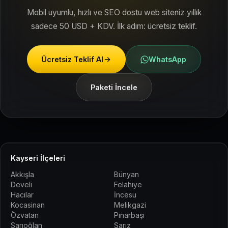
Mobil uyumlu, hızlı ve SEO dostu web siteniz yıllık
sadece 50 USD + KDV. İlk adım: ücretsiz teklif.
Ücretsiz Teklif Al
WhatsApp
Paketi İncele
Kayseri İlçeleri
Akkışla
Bünyan
Develi
Felahiye
Hacılar
İncesu
Kocasinan
Melikgazi
Özvatan
Pınarbaşı
Sarıoğlan
Sarız