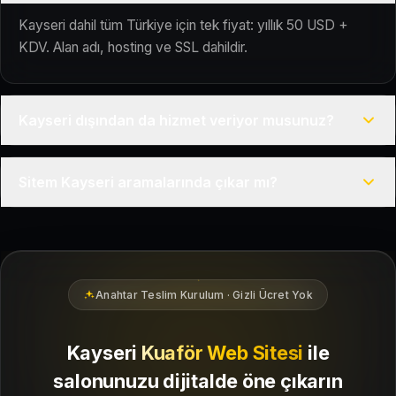
Kayseri dahil tüm Türkiye için tek fiyat: yıllık 50 USD +
KDV. Alan adı, hosting ve SSL dahildir.
Kayseri dışından da hizmet veriyor musunuz?
Evet, Kuaför Salonu Türkiye genelinde uzaktan çalışır; tüm
Sitem Kayseri aramalarında çıkar mı?
kurulum süreci çevrim içi yürütülür.
Siteniz temel SEO ve Google Haritalar entegrasyonu ile
Kayseri bölgesindeki yerel müşterilerin sizi bulmasına
yardımcı olacak şekilde hazırlanır.
Anahtar Teslim Kurulum · Gizli Ücret Yok
Kayseri
Kuaför Web Sitesi
ile
salonunuzu dijitalde öne çıkarın