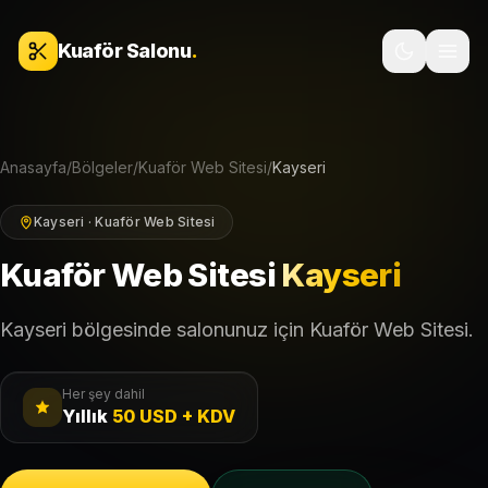
İçeriğe geç
Kuaför Salonu
.
Anasayfa
/
Bölgeler
/
Kuaför Web Sitesi
/
Kayseri
Kayseri · Kuaför Web Sitesi
Kuaför Web Sitesi
Kayseri
Kayseri bölgesinde salonunuz için Kuaför Web Sitesi.
Her şey dahil
Yıllık
50 USD + KDV