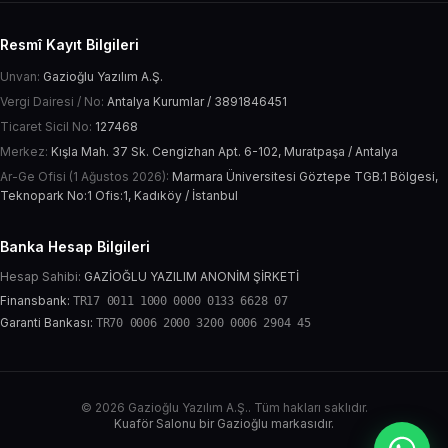
Resmî Kayıt Bilgileri
Unvan:
Gazioğlu Yazılım A.Ş.
Vergi Dairesi / No:
Antalya Kurumlar / 3891846451
Ticaret Sicil No:
127468
Merkez:
Kışla Mah. 37 Sk. Cengizhan Apt. 6-102, Muratpaşa / Antalya
Ar-Ge Ofisi (1 Ağustos 2026):
Marmara Üniversitesi Göztepe TGB.1 Bölgesi,
Teknopark No:1 Ofis:1, Kadıköy / İstanbul
Banka Hesap Bilgileri
Hesap Sahibi:
GAZİOĞLU YAZILIM ANONİM ŞİRKETİ
Finansbank:
TR17 0011 1000 0000 0133 6628 07
Garanti Bankası:
TR70 0006 2000 3200 0006 2904 45
© 2026 Gazioğlu Yazılım A.Ş.. Tüm hakları saklıdır.
Kuaför Salonu bir Gazioğlu markasıdır.