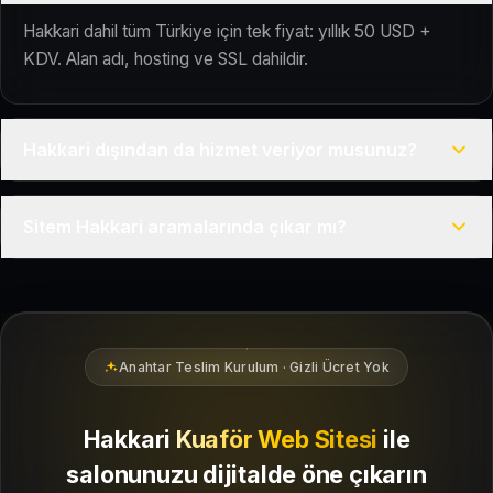
Hakkari dahil tüm Türkiye için tek fiyat: yıllık 50 USD +
KDV. Alan adı, hosting ve SSL dahildir.
Hakkari dışından da hizmet veriyor musunuz?
Evet, Kuaför Salonu Türkiye genelinde uzaktan çalışır; tüm
Sitem Hakkari aramalarında çıkar mı?
kurulum süreci çevrim içi yürütülür.
Siteniz temel SEO ve Google Haritalar entegrasyonu ile
Hakkari bölgesindeki yerel müşterilerin sizi bulmasına
yardımcı olacak şekilde hazırlanır.
Anahtar Teslim Kurulum · Gizli Ücret Yok
Hakkari
Kuaför Web Sitesi
ile
salonunuzu dijitalde öne çıkarın