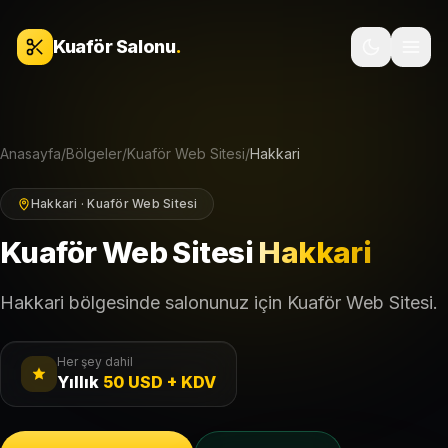
İçeriğe geç
Kuaför Salonu
.
Anasayfa
/
Bölgeler
/
Kuaför Web Sitesi
/
Hakkari
Hakkari · Kuaför Web Sitesi
Kuaför Web Sitesi
Hakkari
Hakkari bölgesinde salonunuz için Kuaför Web Sitesi.
Her şey dahil
Yıllık
50 USD + KDV