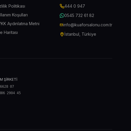
zlilik Politikası
444 0 947
llanım Koşulları
0545 732 61 82
KK Aydınlatma Metni
info@kuaforsalonu.com.tr
te Haritası
İstanbul, Türkiye
M ŞİRKETİ
 6628 07
006 2904 45