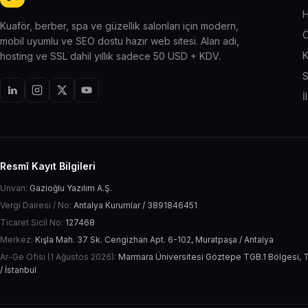
H
Kuaför, berber, spa ve güzellik salonları için modern,
Ö
mobil uyumlu ve SEO dostu hazır web sitesi. Alan adı,
K
hosting ve SSL dahil yıllık sadece 50 USD + KDV.
S
İ
Resmî Kayıt Bilgileri
Unvan:
Gazioğlu Yazılım A.Ş.
Vergi Dairesi / No:
Antalya Kurumlar / 3891846451
Ticaret Sicil No:
127468
Merkez:
Kışla Mah. 37 Sk. Cengizhan Apt. 6-102, Muratpaşa / Antalya
Ar-Ge Ofisi (1 Ağustos 2026):
Marmara Üniversitesi Göztepe TGB.1 Bölgesi, T
/ İstanbul