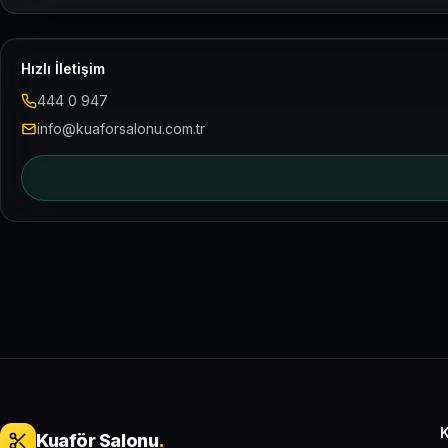
Hızlı İletişim
444 0 947
info@kuaforsalonu.com.tr
Kuaför Salonu
.