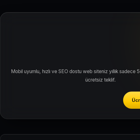
Siteniz temel SEO ve Google Haritalar entegrasyonu ile Eskişehi
Mobil uyumlu, hızlı ve SEO dostu web siteniz yıllık sadece 
ücretsiz teklif.
Ücr