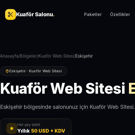
İçeriğe geç
Kuaför Salonu
.
Paketler
Özellikler
Anasayfa
/
Bölgeler
/
Kuaför Web Sitesi
/
Eskişehir
Eskişehir · Kuaför Web Sitesi
Kuaför Web Sitesi
Eskişehir bölgesinde salonunuz için Kuaför Web Sitesi.
Her şey dahil
Yıllık
50 USD + KDV