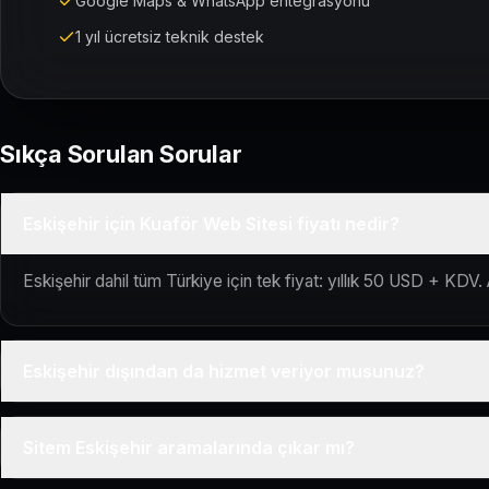
Google Maps & WhatsApp entegrasyonu
1 yıl ücretsiz teknik destek
Sıkça Sorulan Sorular
Eskişehir için Kuaför Web Sitesi fiyatı nedir?
Eskişehir dahil tüm Türkiye için tek fiyat: yıllık 50 USD + KDV. 
Eskişehir dışından da hizmet veriyor musunuz?
Evet, Kuaför Salonu Türkiye genelinde uzaktan çalışır; tüm kuru
Sitem Eskişehir aramalarında çıkar mı?