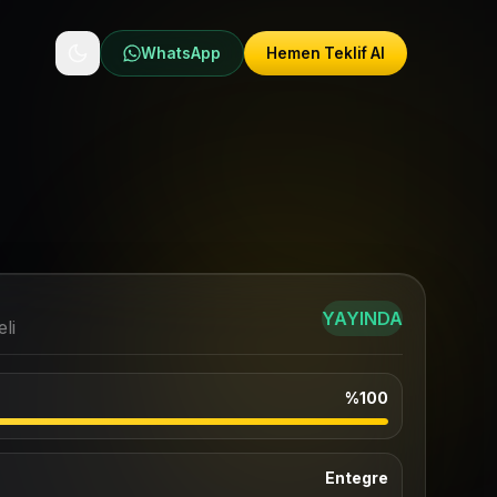
WhatsApp
Hemen Teklif Al
YAYINDA
li
%100
Entegre