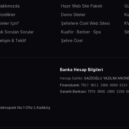
akkımızda
Hazır Web Site Paketi
Gi
zellikler
Demo Siteler
Ku
imler İçin?
Şehirlere Özel Web Sitesi
KV
ık Sorulan Sorular
Kuaför · Berber · Spa
Si
letişim & Teklif
Şehre Özel
Banka Hesap Bilgileri
Hesap Sahibi:
GAZİOĞLU YAZILIM ANONİ
Finansbank:
TR17 0011 1000 0000 0133
Garanti Bankası:
TR70 0006 2000 3200 0
eknopark No:1 Ofis:1, Kadıköy