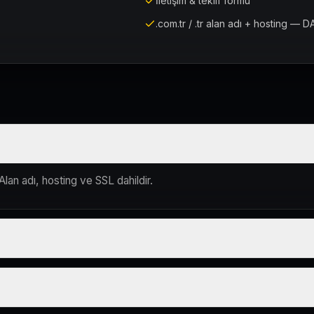
İletişim & teklif formu
.com.tr / .tr alan adı + hosting — D
Alan adı, hosting ve SSL dahildir.
lum süreci çevrim içi yürütülür.