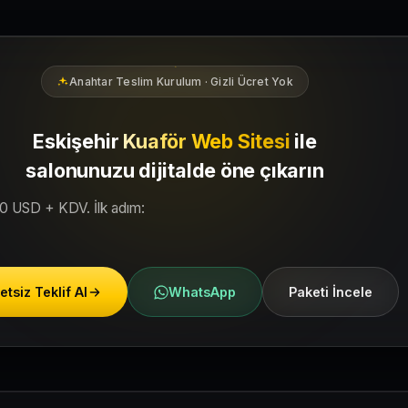
r bölgesindeki yerel müşterilerin sizi bulmasına yardımcı olacak şe
Anahtar Teslim Kurulum · Gizli Ücret Yok
Eskişehir
Kuaför Web Sitesi
ile
salonunuzu dijitalde öne çıkarın
50 USD + KDV. İlk adım:
etsiz Teklif Al
WhatsApp
Paketi İncele