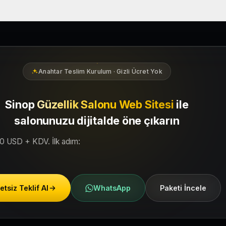
lgesindeki yerel müşterilerin sizi bulmasına yardımcı olacak şekil
Anahtar Teslim Kurulum · Gizli Ücret Yok
Sinop
Güzellik Salonu Web Sitesi
ile
salonunuzu dijitalde öne çıkarın
50 USD + KDV. İlk adım:
etsiz Teklif Al
WhatsApp
Paketi İncele