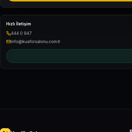
Hızlı İletişim
444 0 947
info@kuaforsalonu.com.tr