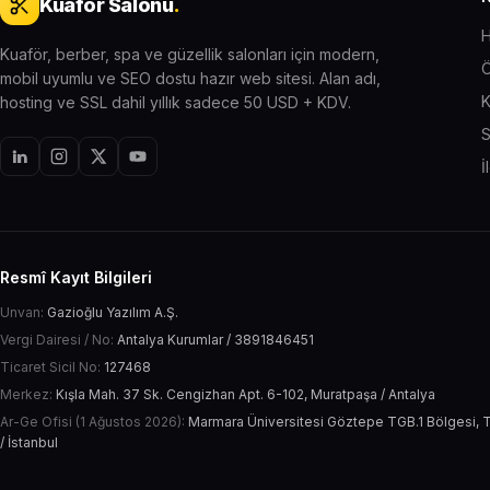
Kuaför Salonu
.
H
Kuaför, berber, spa ve güzellik salonları için modern,
Ö
mobil uyumlu ve SEO dostu hazır web sitesi. Alan adı,
K
hosting ve SSL dahil yıllık sadece 50 USD + KDV.
S
İ
Resmî Kayıt Bilgileri
Unvan:
Gazioğlu Yazılım A.Ş.
Vergi Dairesi / No:
Antalya Kurumlar / 3891846451
Ticaret Sicil No:
127468
Merkez:
Kışla Mah. 37 Sk. Cengizhan Apt. 6-102, Muratpaşa / Antalya
Ar-Ge Ofisi (1 Ağustos 2026):
Marmara Üniversitesi Göztepe TGB.1 Bölgesi, T
/ İstanbul