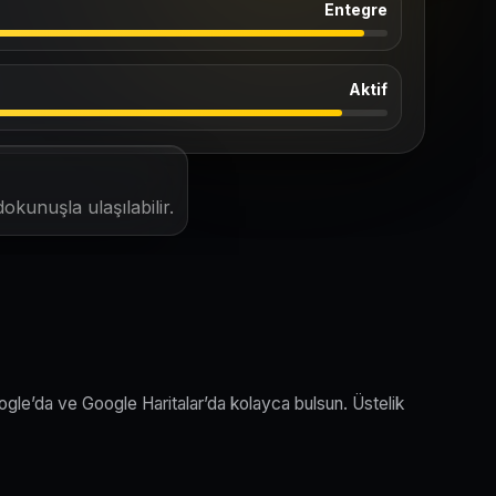
Entegre
Aktif
kunuşla ulaşılabilir.
ogle’da ve Google Haritalar’da kolayca bulsun. Üstelik