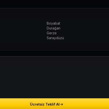
Boyabat
Durağan
Gerze
Saraydüzü
Ücretsiz Teklif Al