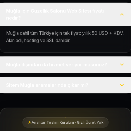
Muğla için Güzellik Salonu Web Sitesi fiyatı
nedir?
Muğla dahil tüm Türkiye için tek fiyat: yıllık 50 USD + KDV.
Alan adı, hosting ve SSL dahildir.
Muğla dışından da hizmet veriyor musunuz?
Evet, Kuaför Salonu Türkiye genelinde uzaktan çalışır; tüm
Sitem Muğla aramalarında çıkar mı?
kurulum süreci çevrim içi yürütülür.
Siteniz temel SEO ve Google Haritalar entegrasyonu ile
Muğla bölgesindeki yerel müşterilerin sizi bulmasına
yardımcı olacak şekilde hazırlanır.
Anahtar Teslim Kurulum · Gizli Ücret Yok