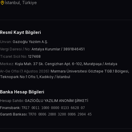
İstanbul, Türkiye
Resmî Kayıt Bilgileri
Unvan:
Gazioğlu Yazılım A.Ş.
Vergi Dairesi / No:
Antalya Kurumlar / 3891846451
Ticaret Sicil No:
127468
Merkez:
Kışla Mah. 37 Sk. Cengizhan Apt. 6-102, Muratpaşa / Antalya
Ar-Ge Ofisi (1 Ağustos 2026):
Marmara Üniversitesi Göztepe TGB.1 Bölgesi,
Teknopark No:1 Ofis:1, Kadıköy / İstanbul
Banka Hesap Bilgileri
Hesap Sahibi:
GAZİOĞLU YAZILIM ANONİM ŞİRKETİ
Finansbank:
TR17 0011 1000 0000 0133 6628 07
Garanti Bankası:
TR70 0006 2000 3200 0006 2904 45