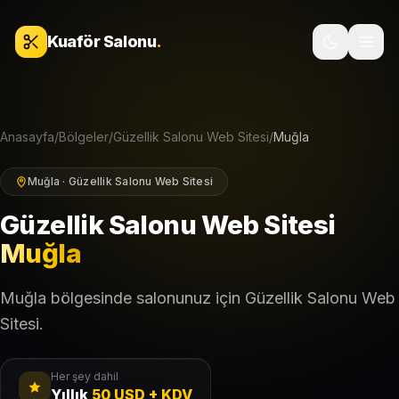
İçeriğe geç
Kuaför Salonu
.
Anasayfa
/
Bölgeler
/
Güzellik Salonu Web Sitesi
/
Muğla
Muğla · Güzellik Salonu Web Sitesi
Güzellik Salonu Web Sitesi
Muğla
Muğla bölgesinde salonunuz için Güzellik Salonu Web
Sitesi.
Her şey dahil
Yıllık
50 USD + KDV