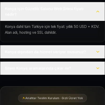
Konya için Güzellik Salonu Web Sitesi fiyatı
nedir?
Konya dahil tüm Türkiye için tek fiyat: yıllık 50 USD + KDV.
Alan adı, hosting ve SSL dahildir.
Konya dışından da hizmet veriyor musunuz?
Evet, Kuaför Salonu Türkiye genelinde uzaktan çalışır; tüm
Sitem Konya aramalarında çıkar mı?
kurulum süreci çevrim içi yürütülür.
Siteniz temel SEO ve Google Haritalar entegrasyonu ile
Konya bölgesindeki yerel müşterilerin sizi bulmasına
yardımcı olacak şekilde hazırlanır.
Anahtar Teslim Kurulum · Gizli Ücret Yok