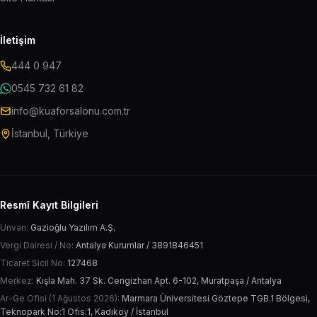
İletişim
444 0 947
0545 732 61 82
info@kuaforsalonu.com.tr
İstanbul, Türkiye
Resmî Kayıt Bilgileri
Unvan:
Gazioğlu Yazılım A.Ş.
Vergi Dairesi / No:
Antalya Kurumlar / 3891846451
Ticaret Sicil No:
127468
Merkez:
Kışla Mah. 37 Sk. Cengizhan Apt. 6-102, Muratpaşa / Antalya
Ar-Ge Ofisi (1 Ağustos 2026):
Marmara Üniversitesi Göztepe TGB.1 Bölgesi,
Teknopark No:1 Ofis:1, Kadıköy / İstanbul