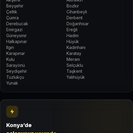
Beyşehir
Bozkır
Çeltik
Cihanbeyli
Çumra
Derbent
Derebucak
Doğanhisar
Emirgazi
Ereğli
Güneysınır
Hadim
Halkapınar
Hüyük
Ilgın
Kadınhanı
Karapınar
Karatay
Kulu
Meram
Sarayönü
Selçuklu
Seydişehir
Taşkent
Tuzlukçu
Yalıhüyük
Yunak
Konya’de