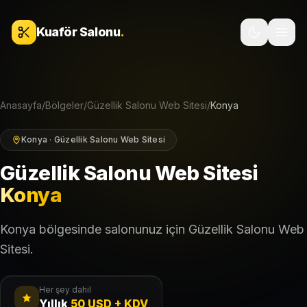
İçeriğe geç
Kuaför Salonu
.
Anasayfa
/
Bölgeler
/
Güzellik Salonu Web Sitesi
/
Konya
Konya · Güzellik Salonu Web Sitesi
Güzellik Salonu Web Sitesi
Konya
Konya bölgesinde salonunuz için Güzellik Salonu Web
Sitesi.
Her şey dahil
Yıllık
50 USD + KDV