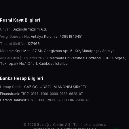
Resmî Kayıt Bilgileri
Unvan:
Gazioğlu Yazılım A.Ş.
Vergi Dairesi / No:
Antalya Kurumlar / 3891846451
Ticaret Sicil No:
127468
Merkez:
Kışla Mah. 37 Sk. Cengizhan Apt. 6-102, Muratpaşa / Antalya
Ar-Ge Ofisi (1 Ağustos 2026):
Marmara Üniversitesi Göztepe TGB.1 Bölgesi,
Teknopark No:1 Ofis:1, Kadıköy / İstanbul
Banka Hesap Bilgileri
Hesap Sahibi:
GAZİOĞLU YAZILIM ANONİM ŞİRKETİ
Finansbank:
TR17 0011 1000 0000 0133 6628 07
Garanti Bankası:
TR70 0006 2000 3200 0006 2904 45
© 2026 Gazioğlu Yazılım A.Ş.. Tüm hakları saklıdır.