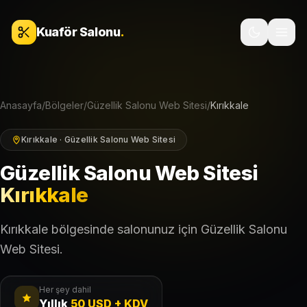
İçeriğe geç
Kuaför Salonu
.
Anasayfa
/
Bölgeler
/
Güzellik Salonu Web Sitesi
/
Kırıkkale
Kırıkkale · Güzellik Salonu Web Sitesi
Güzellik Salonu Web Sitesi
Kırıkkale
Kırıkkale bölgesinde salonunuz için Güzellik Salonu
Web Sitesi.
Her şey dahil
Yıllık
50 USD + KDV