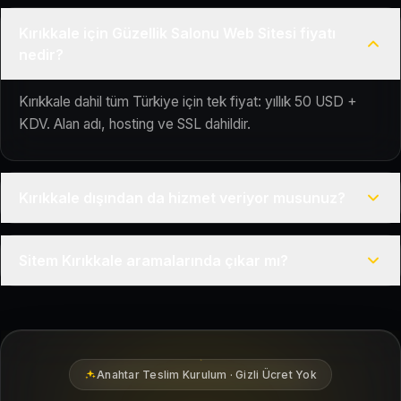
Kırıkkale için Güzellik Salonu Web Sitesi fiyatı
nedir?
Kırıkkale dahil tüm Türkiye için tek fiyat: yıllık 50 USD +
KDV. Alan adı, hosting ve SSL dahildir.
Kırıkkale dışından da hizmet veriyor musunuz?
Evet, Kuaför Salonu Türkiye genelinde uzaktan çalışır; tüm
Sitem Kırıkkale aramalarında çıkar mı?
kurulum süreci çevrim içi yürütülür.
Siteniz temel SEO ve Google Haritalar entegrasyonu ile
Kırıkkale bölgesindeki yerel müşterilerin sizi bulmasına
yardımcı olacak şekilde hazırlanır.
Anahtar Teslim Kurulum · Gizli Ücret Yok