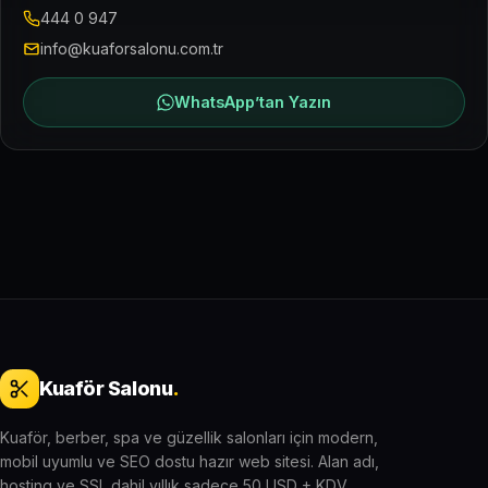
444 0 947
info@kuaforsalonu.com.tr
WhatsApp’tan Yazın
Kuaför Salonu
.
Kuaför, berber, spa ve güzellik salonları için modern,
mobil uyumlu ve SEO dostu hazır web sitesi. Alan adı,
hosting ve SSL dahil yıllık sadece 50 USD + KDV.