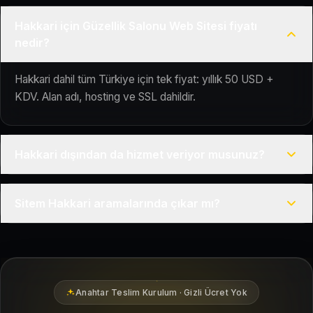
Hakkari için Güzellik Salonu Web Sitesi fiyatı
nedir?
Hakkari dahil tüm Türkiye için tek fiyat: yıllık 50 USD +
KDV. Alan adı, hosting ve SSL dahildir.
Hakkari dışından da hizmet veriyor musunuz?
Evet, Kuaför Salonu Türkiye genelinde uzaktan çalışır; tüm
Sitem Hakkari aramalarında çıkar mı?
kurulum süreci çevrim içi yürütülür.
Siteniz temel SEO ve Google Haritalar entegrasyonu ile
Hakkari bölgesindeki yerel müşterilerin sizi bulmasına
yardımcı olacak şekilde hazırlanır.
Anahtar Teslim Kurulum · Gizli Ücret Yok