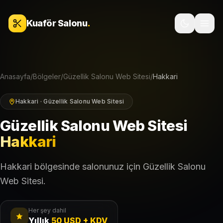
İçeriğe geç
Kuaför Salonu
.
Anasayfa
/
Bölgeler
/
Güzellik Salonu Web Sitesi
/
Hakkari
Hakkari · Güzellik Salonu Web Sitesi
Güzellik Salonu Web Sitesi
Hakkari
Hakkari bölgesinde salonunuz için Güzellik Salonu
Web Sitesi.
Her şey dahil
Yıllık
50 USD + KDV