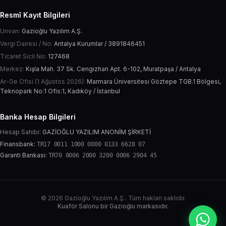
Resmî Kayıt Bilgileri
Unvan:
Gazioğlu Yazılım A.Ş.
Vergi Dairesi / No:
Antalya Kurumlar / 3891846451
Ticaret Sicil No:
127468
Merkez:
Kışla Mah. 37 Sk. Cengizhan Apt. 6-102, Muratpaşa / Antalya
Ar-Ge Ofisi (1 Ağustos 2026):
Marmara Üniversitesi Göztepe TGB.1 Bölgesi,
Teknopark No:1 Ofis:1, Kadıköy / İstanbul
Banka Hesap Bilgileri
Hesap Sahibi:
GAZİOĞLU YAZILIM ANONİM ŞİRKETİ
Finansbank:
TR17 0011 1000 0000 0133 6628 07
Garanti Bankası:
TR70 0006 2000 3200 0006 2904 45
© 2026 Gazioğlu Yazılım A.Ş.. Tüm hakları saklıdır.
Kuaför Salonu bir Gazioğlu markasıdır.