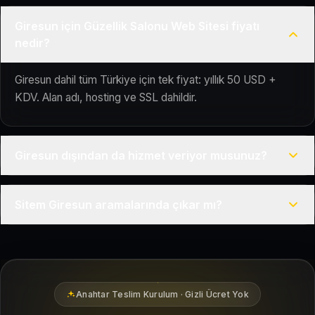
Giresun için Güzellik Salonu Web Sitesi fiyatı
nedir?
Giresun dahil tüm Türkiye için tek fiyat: yıllık 50 USD +
KDV. Alan adı, hosting ve SSL dahildir.
Giresun dışından da hizmet veriyor musunuz?
Evet, Kuaför Salonu Türkiye genelinde uzaktan çalışır; tüm
Sitem Giresun aramalarında çıkar mı?
kurulum süreci çevrim içi yürütülür.
Siteniz temel SEO ve Google Haritalar entegrasyonu ile
Giresun bölgesindeki yerel müşterilerin sizi bulmasına
yardımcı olacak şekilde hazırlanır.
Anahtar Teslim Kurulum · Gizli Ücret Yok