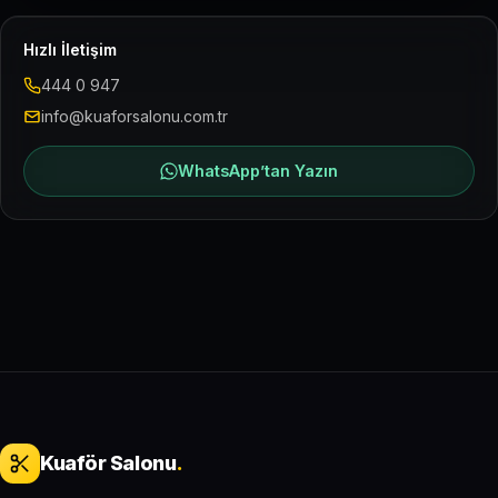
Hızlı İletişim
444 0 947
info@kuaforsalonu.com.tr
WhatsApp’tan Yazın
Kuaför Salonu
.