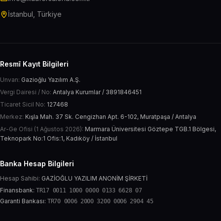
İstanbul, Türkiye
Resmî Kayıt Bilgileri
Unvan:
Gazioğlu Yazılım A.Ş.
Vergi Dairesi / No:
Antalya Kurumlar / 3891846451
Ticaret Sicil No:
127468
Merkez:
Kışla Mah. 37 Sk. Cengizhan Apt. 6-102, Muratpaşa / Antalya
Ar-Ge Ofisi (1 Ağustos 2026):
Marmara Üniversitesi Göztepe TGB.1 Bölgesi,
Teknopark No:1 Ofis:1, Kadıköy / İstanbul
Banka Hesap Bilgileri
Hesap Sahibi:
GAZİOĞLU YAZILIM ANONİM ŞİRKETİ
Finansbank:
TR17 0011 1000 0000 0133 6628 07
Garanti Bankası:
TR70 0006 2000 3200 0006 2904 45