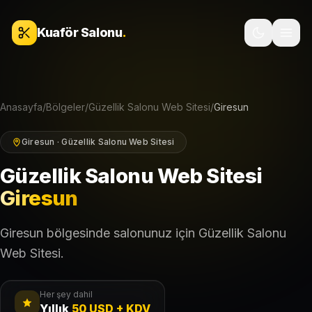
İçeriğe geç
Kuaför Salonu
.
Anasayfa
/
Bölgeler
/
Güzellik Salonu Web Sitesi
/
Giresun
Giresun · Güzellik Salonu Web Sitesi
Güzellik Salonu Web Sitesi
Giresun
Giresun bölgesinde salonunuz için Güzellik Salonu
Web Sitesi.
Her şey dahil
Yıllık
50 USD + KDV