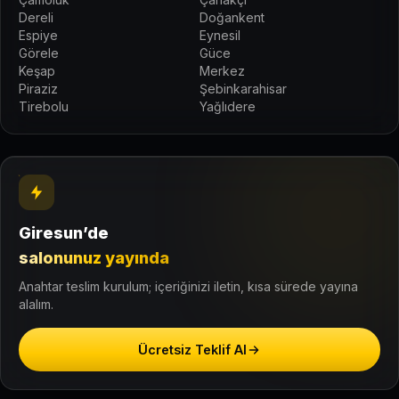
Dereli
Doğankent
Espiye
Eynesil
Görele
Güce
Keşap
Merkez
Piraziz
Şebinkarahisar
Tirebolu
Yağlıdere
Giresun’de
salonunuz yayında
Anahtar teslim kurulum; içeriğinizi iletin, kısa sürede yayına
alalım.
Ücretsiz Teklif Al