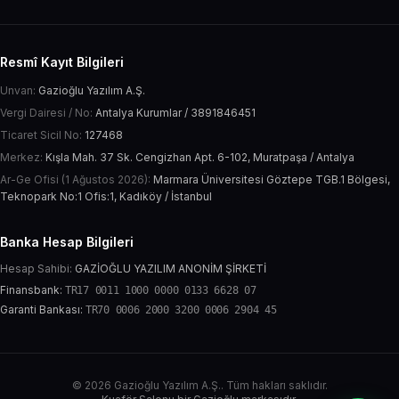
Resmî Kayıt Bilgileri
Unvan:
Gazioğlu Yazılım A.Ş.
Vergi Dairesi / No:
Antalya Kurumlar / 3891846451
Ticaret Sicil No:
127468
Merkez:
Kışla Mah. 37 Sk. Cengizhan Apt. 6-102, Muratpaşa / Antalya
Ar-Ge Ofisi (1 Ağustos 2026):
Marmara Üniversitesi Göztepe TGB.1 Bölgesi,
Teknopark No:1 Ofis:1, Kadıköy / İstanbul
Banka Hesap Bilgileri
Hesap Sahibi:
GAZİOĞLU YAZILIM ANONİM ŞİRKETİ
Finansbank:
TR17 0011 1000 0000 0133 6628 07
Garanti Bankası:
TR70 0006 2000 3200 0006 2904 45
© 2026 Gazioğlu Yazılım A.Ş.. Tüm hakları saklıdır.