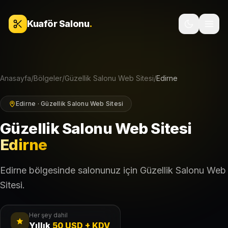
İçeriğe geç
Kuaför Salonu
.
Anasayfa
/
Bölgeler
/
Güzellik Salonu Web Sitesi
/
Edirne
Edirne · Güzellik Salonu Web Sitesi
Güzellik Salonu Web Sitesi
Edirne
Edirne bölgesinde salonunuz için Güzellik Salonu Web
Sitesi.
Her şey dahil
Yıllık
50 USD + KDV