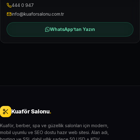
444 0 947
info@kuaforsalonu.com.tr
WhatsApp’tan Yazın
Kuaför Salonu
.
Kuaför, berber, spa ve güzellik salonları için modern,
mobil uyumlu ve SEO dostu hazır web sitesi. Alan adı,
hosting ve SSL dahil yıllık sadece 50 USD + KDV.