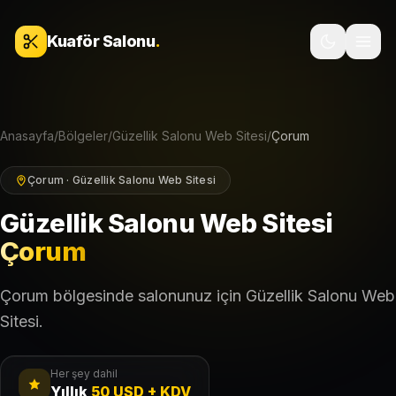
İçeriğe geç
Kuaför Salonu
.
Anasayfa
/
Bölgeler
/
Güzellik Salonu Web Sitesi
/
Çorum
Çorum · Güzellik Salonu Web Sitesi
Güzellik Salonu Web Sitesi
Çorum
Çorum bölgesinde salonunuz için Güzellik Salonu Web
Sitesi.
Her şey dahil
Yıllık
50 USD + KDV