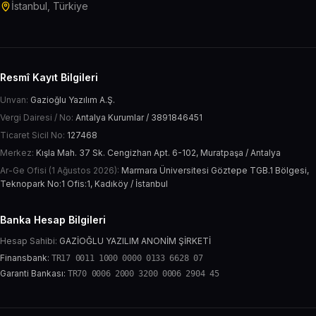
İstanbul, Türkiye
Resmî Kayıt Bilgileri
Unvan:
Gazioğlu Yazılım A.Ş.
Vergi Dairesi / No:
Antalya Kurumlar / 3891846451
Ticaret Sicil No:
127468
Merkez:
Kışla Mah. 37 Sk. Cengizhan Apt. 6-102, Muratpaşa / Antalya
Ar-Ge Ofisi (1 Ağustos 2026):
Marmara Üniversitesi Göztepe TGB.1 Bölgesi,
Teknopark No:1 Ofis:1, Kadıköy / İstanbul
Banka Hesap Bilgileri
Hesap Sahibi:
GAZİOĞLU YAZILIM ANONİM ŞİRKETİ
Finansbank:
TR17 0011 1000 0000 0133 6628 07
Garanti Bankası:
TR70 0006 2000 3200 0006 2904 45