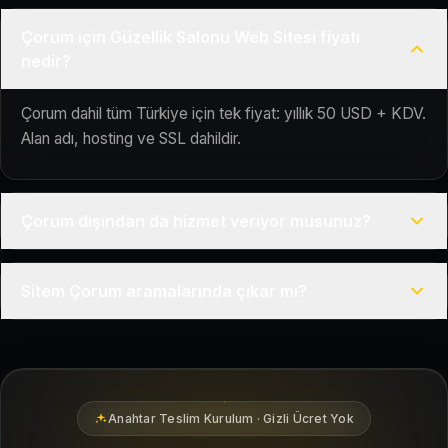
Çorum için Güzellik Salonu Web Sitesi fiyatı
nedir?
Çorum dahil tüm Türkiye için tek fiyat: yıllık 50 USD + KDV.
Alan adı, hosting ve SSL dahildir.
Çorum dışından da hizmet veriyor musunuz?
Evet, Kuaför Salonu Türkiye genelinde uzaktan çalışır; tüm
Sitem Çorum aramalarında çıkar mı?
kurulum süreci çevrim içi yürütülür.
Siteniz temel SEO ve Google Haritalar entegrasyonu ile
Çorum bölgesindeki yerel müşterilerin sizi bulmasına
yardımcı olacak şekilde hazırlanır.
Anahtar Teslim Kurulum · Gizli Ücret Yok