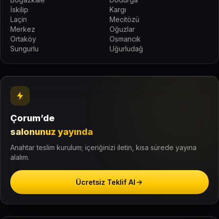
İskilip
Kargı
Laçin
Mecitözü
Merkez
Oğuzlar
Ortaköy
Osmancık
Sungurlu
Uğurludağ
Çorum’de
salonunuz yayında
Anahtar teslim kurulum; içeriğinizi iletin, kısa sürede yayına
alalım.
Ücretsiz Teklif Al