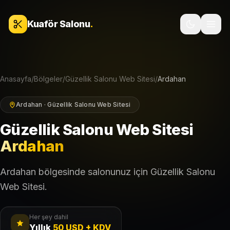
İçeriğe geç
Kuaför Salonu
.
Anasayfa
/
Bölgeler
/
Güzellik Salonu Web Sitesi
/
Ardahan
Ardahan · Güzellik Salonu Web Sitesi
Güzellik Salonu Web Sitesi
Ardahan
Ardahan bölgesinde salonunuz için Güzellik Salonu
Web Sitesi.
Her şey dahil
Yıllık
50 USD + KDV