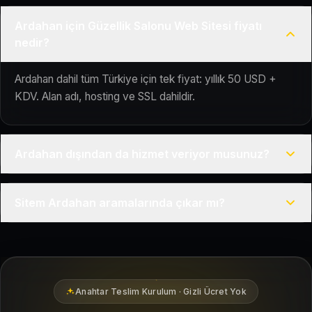
Ardahan için Güzellik Salonu Web Sitesi fiyatı
nedir?
Ardahan dahil tüm Türkiye için tek fiyat: yıllık 50 USD +
KDV. Alan adı, hosting ve SSL dahildir.
Ardahan dışından da hizmet veriyor musunuz?
Evet, Kuaför Salonu Türkiye genelinde uzaktan çalışır; tüm
Sitem Ardahan aramalarında çıkar mı?
kurulum süreci çevrim içi yürütülür.
Siteniz temel SEO ve Google Haritalar entegrasyonu ile
Ardahan bölgesindeki yerel müşterilerin sizi bulmasına
yardımcı olacak şekilde hazırlanır.
Anahtar Teslim Kurulum · Gizli Ücret Yok