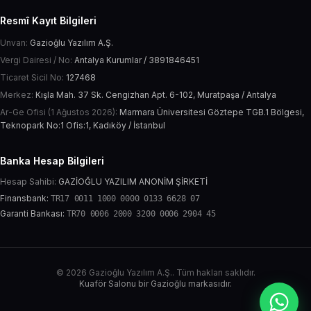
Resmî Kayıt Bilgileri
Unvan:
Gazioğlu Yazılım A.Ş.
Vergi Dairesi / No:
Antalya Kurumlar / 3891846451
Ticaret Sicil No:
127468
Merkez:
Kışla Mah. 37 Sk. Cengizhan Apt. 6-102, Muratpaşa / Antalya
Ar-Ge Ofisi (1 Ağustos 2026):
Marmara Üniversitesi Göztepe TGB.1 Bölgesi,
Teknopark No:1 Ofis:1, Kadıköy / İstanbul
Banka Hesap Bilgileri
Hesap Sahibi:
GAZİOĞLU YAZILIM ANONİM ŞİRKETİ
Finansbank:
TR17 0011 1000 0000 0133 6628 07
Garanti Bankası:
TR70 0006 2000 3200 0006 2904 45
© 2026 Gazioğlu Yazılım A.Ş.. Tüm hakları saklıdır.
Kuaför Salonu bir Gazioğlu markasıdır.