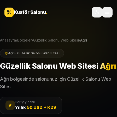
İçeriğe geç
Kuaför Salonu
.
Anasayfa
/
Bölgeler
/
Güzellik Salonu Web Sitesi
/
Ağrı
Ağrı · Güzellik Salonu Web Sitesi
Güzellik Salonu Web Sitesi
Ağrı
Ağrı bölgesinde salonunuz için Güzellik Salonu Web
Sitesi.
Her şey dahil
Yıllık
50 USD + KDV