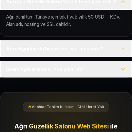
Ağrı için Güzellik Salonu Web Sitesi fiyatı nedir?
Ağrı dahil tüm Türkiye için tek fiyat: yıllık 50 USD + KDV.
Alan adı, hosting ve SSL dahildir.
Ağrı dışından da hizmet veriyor musunuz?
Evet, Kuaför Salonu Türkiye genelinde uzaktan çalışır; tüm
Sitem Ağrı aramalarında çıkar mı?
kurulum süreci çevrim içi yürütülür.
Siteniz temel SEO ve Google Haritalar entegrasyonu ile
Ağrı bölgesindeki yerel müşterilerin sizi bulmasına yardımcı
olacak şekilde hazırlanır.
Anahtar Teslim Kurulum · Gizli Ücret Yok
Ağrı
Güzellik Salonu Web Sitesi
ile