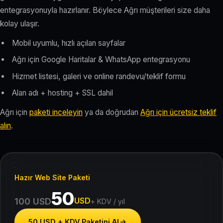
entegrasyonuyla hazırlanır. Böylece Ağrı müşterileri size daha
kolay ulaşır.
Mobil uyumlu, hızlı açılan sayfalar
Ağrı için Google Haritalar & WhatsApp entegrasyonu
Hizmet listesi, galeri ve online randevu/teklif formu
Alan adı + hosting + SSL dahil
Ağrı için
paketi inceleyin
ya da doğrudan
Ağrı için ücretsiz teklif
alın
.
Hazır Web Site Paketi
50
USD
100 USD
+ KDV / yıl
50 USD + KDV Paketini Al