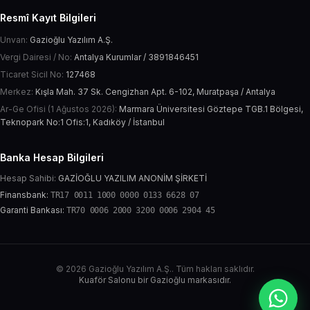
Resmî Kayıt Bilgileri
Unvan:
Gazioğlu Yazılım A.Ş.
Vergi Dairesi / No:
Antalya Kurumlar / 3891846451
Ticaret Sicil No:
127468
Merkez:
Kışla Mah. 37 Sk. Cengizhan Apt. 6-102, Muratpaşa / Antalya
Ar-Ge Ofisi (1 Ağustos 2026):
Marmara Üniversitesi Göztepe TGB.1 Bölgesi,
Teknopark No:1 Ofis:1, Kadıköy / İstanbul
Banka Hesap Bilgileri
Hesap Sahibi:
GAZİOĞLU YAZILIM ANONİM ŞİRKETİ
Finansbank:
TR17 0011 1000 0000 0133 6628 07
Garanti Bankası:
TR70 0006 2000 3200 0006 2904 45
© 2026 Gazioğlu Yazılım A.Ş.. Tüm hakları saklıdır.
Kuaför Salonu bir Gazioğlu markasıdır.