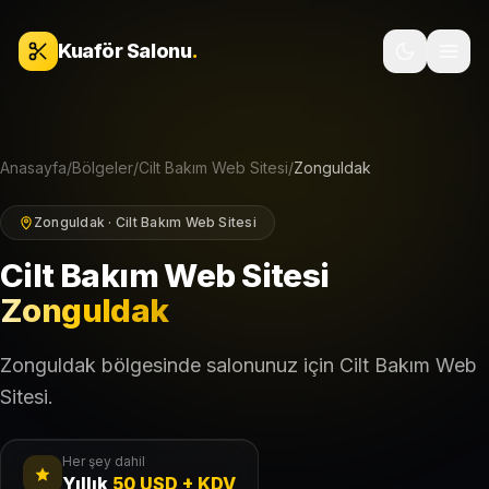
İçeriğe geç
Kuaför Salonu
.
Anasayfa
/
Bölgeler
/
Cilt Bakım Web Sitesi
/
Zonguldak
Zonguldak · Cilt Bakım Web Sitesi
Cilt Bakım Web Sitesi
Zonguldak
Zonguldak bölgesinde salonunuz için Cilt Bakım Web
Sitesi.
Her şey dahil
Yıllık
50 USD + KDV