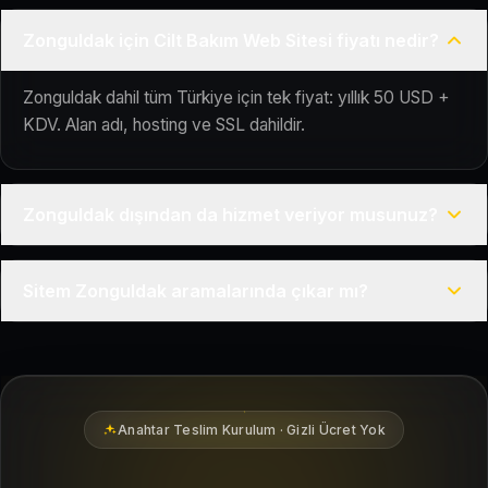
Zonguldak için Cilt Bakım Web Sitesi fiyatı nedir?
Zonguldak dahil tüm Türkiye için tek fiyat: yıllık 50 USD +
KDV. Alan adı, hosting ve SSL dahildir.
Zonguldak dışından da hizmet veriyor musunuz?
Evet, Kuaför Salonu Türkiye genelinde uzaktan çalışır; tüm
Sitem Zonguldak aramalarında çıkar mı?
kurulum süreci çevrim içi yürütülür.
Siteniz temel SEO ve Google Haritalar entegrasyonu ile
Zonguldak bölgesindeki yerel müşterilerin sizi bulmasına
yardımcı olacak şekilde hazırlanır.
Anahtar Teslim Kurulum · Gizli Ücret Yok