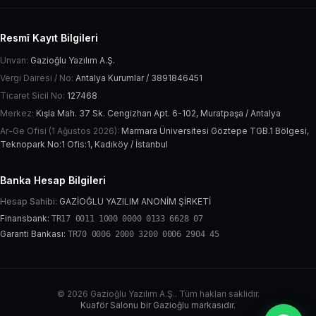
Resmî Kayıt Bilgileri
Unvan:
Gazioğlu Yazılım A.Ş.
Vergi Dairesi / No:
Antalya Kurumlar / 3891846451
Ticaret Sicil No:
127468
Merkez:
Kışla Mah. 37 Sk. Cengizhan Apt. 6-102, Muratpaşa / Antalya
Ar-Ge Ofisi (1 Ağustos 2026):
Marmara Üniversitesi Göztepe TGB.1 Bölgesi,
Teknopark No:1 Ofis:1, Kadıköy / İstanbul
Banka Hesap Bilgileri
Hesap Sahibi:
GAZİOĞLU YAZILIM ANONİM ŞİRKETİ
Finansbank:
TR17 0011 1000 0000 0133 6628 07
Garanti Bankası:
TR70 0006 2000 3200 0006 2904 45
© 2026 Gazioğlu Yazılım A.Ş.. Tüm hakları saklıdır.
Kuaför Salonu bir Gazioğlu markasıdır.