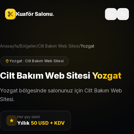
İçeriğe geç
Kuaför Salonu
.
Anasayfa
/
Bölgeler
/
Cilt Bakım Web Sitesi
/
Yozgat
Yozgat · Cilt Bakım Web Sitesi
Cilt Bakım Web Sitesi
Yozgat
Yozgat bölgesinde salonunuz için Cilt Bakım Web
Sitesi.
Her şey dahil
Yıllık
50 USD + KDV