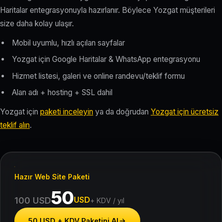
Haritalar entegrasyonuyla hazırlanır. Böylece Yozgat müşterileri
size daha kolay ulaşır.
Mobil uyumlu, hızlı açılan sayfalar
Yozgat için Google Haritalar & WhatsApp entegrasyonu
Hizmet listesi, galeri ve online randevu/teklif formu
Alan adı + hosting + SSL dahil
Yozgat için
paketi inceleyin
ya da doğrudan
Yozgat için ücretsiz
teklif alın
.
Hazır Web Site Paketi
50
USD
100 USD
+ KDV / yıl
50 USD + KDV Paketini Al