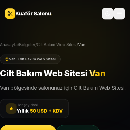
İçeriğe geç
Kuaför Salonu
.
Anasayfa
/
Bölgeler
/
Cilt Bakım Web Sitesi
/
Van
Van · Cilt Bakım Web Sitesi
Cilt Bakım Web Sitesi
Van
Van bölgesinde salonunuz için Cilt Bakım Web Sitesi.
Her şey dahil
Yıllık
50 USD + KDV