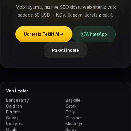
Mobil uyumlu, hızlı ve SEO dostu web siteniz yıllık
sadece 50 USD + KDV. İlk adım: ücretsiz teklif.
Ücretsiz Teklif Al
WhatsApp
Paketi İncele
Van İlçeleri
Bahçesaray
Başkale
Çaldıran
Çatak
Edremit
Erciş
Gevaş
Gürpınar
İpekyolu
Muradiye
Özalp
Saray