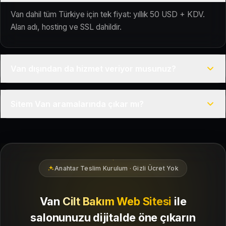
Van dahil tüm Türkiye için tek fiyat: yıllık 50 USD + KDV.
Alan adı, hosting ve SSL dahildir.
Van dışından da hizmet veriyor musunuz?
Evet, Kuaför Salonu Türkiye genelinde uzaktan çalışır; tüm
Sitem Van aramalarında çıkar mı?
kurulum süreci çevrim içi yürütülür.
Siteniz temel SEO ve Google Haritalar entegrasyonu ile
Van bölgesindeki yerel müşterilerin sizi bulmasına yardımcı
olacak şekilde hazırlanır.
Anahtar Teslim Kurulum · Gizli Ücret Yok
Van
Cilt Bakım Web Sitesi
ile
salonunuzu dijitalde öne çıkarın