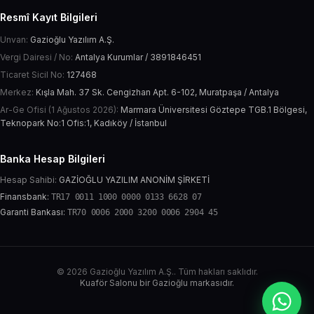
Resmî Kayıt Bilgileri
Unvan:
Gazioğlu Yazılım A.Ş.
Vergi Dairesi / No:
Antalya Kurumlar / 3891846451
Ticaret Sicil No:
127468
Merkez:
Kışla Mah. 37 Sk. Cengizhan Apt. 6-102, Muratpaşa / Antalya
Ar-Ge Ofisi (1 Ağustos 2026):
Marmara Üniversitesi Göztepe TGB.1 Bölgesi,
Teknopark No:1 Ofis:1, Kadıköy / İstanbul
Banka Hesap Bilgileri
Hesap Sahibi:
GAZİOĞLU YAZILIM ANONİM ŞİRKETİ
Finansbank:
TR17 0011 1000 0000 0133 6628 07
Garanti Bankası:
TR70 0006 2000 3200 0006 2904 45
© 2026 Gazioğlu Yazılım A.Ş.. Tüm hakları saklıdır.
Kuaför Salonu bir Gazioğlu markasıdır.