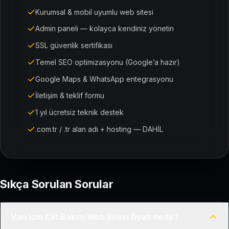
Kurumsal & mobil uyumlu web sitesi
Admin paneli — kolayca kendiniz yönetin
SSL güvenlik sertifikası
Temel SEO optimizasyonu (Google’a hazır)
Google Maps & WhatsApp entegrasyonu
İletişim & teklif formu
1 yıl ücretsiz teknik destek
.com.tr / .tr alan adı + hosting — DAHİL
Sıkça Sorulan Sorular
Van için Cilt Bakım Web Sitesi fiyatı nedir?