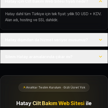
Hatay için Cilt Bakım Web Sitesi fiyatı nedir?
Hatay dahil tüm Türkiye için tek fiyat: yıllık 50 USD + KDV.
Alan adı, hosting ve SSL dahildir.
Hatay dışından da hizmet veriyor musunuz?
Evet, Kuaför Salonu Türkiye genelinde uzaktan çalışır; tüm
Sitem Hatay aramalarında çıkar mı?
kurulum süreci çevrim içi yürütülür.
Siteniz temel SEO ve Google Haritalar entegrasyonu ile
Hatay bölgesindeki yerel müşterilerin sizi bulmasına
yardımcı olacak şekilde hazırlanır.
Anahtar Teslim Kurulum · Gizli Ücret Yok
Hatay
Cilt Bakım Web Sitesi
ile