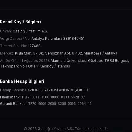
Resmî Kayıt Bilgileri
Unvan:
Gazioğlu Yazılım A.Ş.
Vergi Dairesi / No:
Antalya Kurumlar / 3891846451
Ticaret Sicil No:
127468
Merkez:
Kışla Mah. 37 Sk. Cengizhan Apt. 6-102, Muratpaşa / Antalya
Ar-Ge Ofisi (1 Ağustos 2026):
Marmara Üniversitesi Göztepe TGB.1 Bölgesi,
Teknopark No:1 Ofis:1, Kadıköy / İstanbul
Banka Hesap Bilgileri
Hesap Sahibi:
GAZİOĞLU YAZILIM ANONİM ŞİRKETİ
Finansbank:
TR17 0011 1000 0000 0133 6628 07
Garanti Bankası:
TR70 0006 2000 3200 0006 2904 45
© 2026 Gazioğlu Yazılım A.Ş.. Tüm hakları saklıdır.