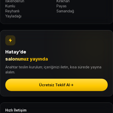
İskenderun
Kırıkhan
Kumlu
Payas
Reyhanlı
Samandağ
Yayladağı
Hatay’de
salonunuz yayında
Anahtar teslim kurulum; içeriğinizi iletin, kısa sürede yayına
alalım.
Ücretsiz Teklif Al
Hızlı İletişim