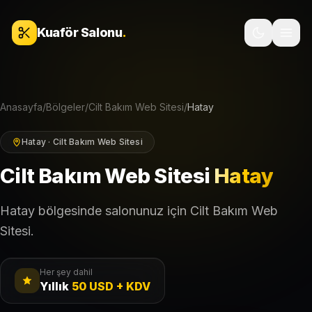
İçeriğe geç
Kuaför Salonu
.
Anasayfa
/
Bölgeler
/
Cilt Bakım Web Sitesi
/
Hatay
Hatay · Cilt Bakım Web Sitesi
Cilt Bakım Web Sitesi
Hatay
Hatay bölgesinde salonunuz için Cilt Bakım Web
Sitesi.
Her şey dahil
Yıllık
50 USD + KDV