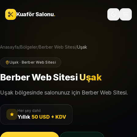
İçeriğe geç
Kuaför Salonu
.
Anasayfa
/
Bölgeler
/
Berber Web Sitesi
/
Uşak
Uşak · Berber Web Sitesi
Berber Web Sitesi
Uşak
Uşak bölgesinde salonunuz için Berber Web Sitesi.
Her şey dahil
Yıllık
50 USD + KDV