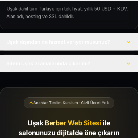
Uşak dahil tüm Türkiye için tek fiyat: yıllık 50 USD + KDV.
Alan adı, hosting ve SSL dahildir.
Uşak dışından da hizmet veriyor musunuz?
Evet, Kuaför Salonu Türkiye genelinde uzaktan çalışır; tüm
Sitem Uşak aramalarında çıkar mı?
kurulum süreci çevrim içi yürütülür.
Siteniz temel SEO ve Google Haritalar entegrasyonu ile
Uşak bölgesindeki yerel müşterilerin sizi bulmasına
yardımcı olacak şekilde hazırlanır.
Anahtar Teslim Kurulum · Gizli Ücret Yok
Uşak
Berber Web Sitesi
ile
salonunuzu dijitalde öne çıkarın