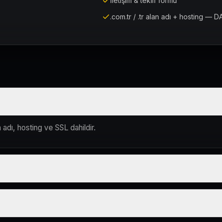
İletişim & teklif formu
.com.tr / .tr alan adı + hosting — D
 adı, hosting ve SSL dahildir.
lum süreci çevrim içi yürütülür.