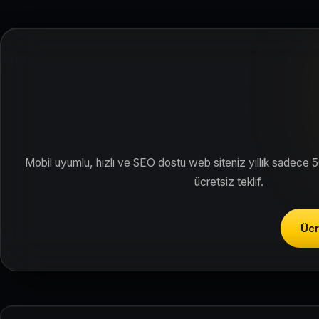
Siteniz temel SEO ve Google Haritalar entegrasyonu ile Sivas bö
Mobil uyumlu, hızlı ve SEO dostu web siteniz yıllık sadece 
ücretsiz teklif.
Ücr