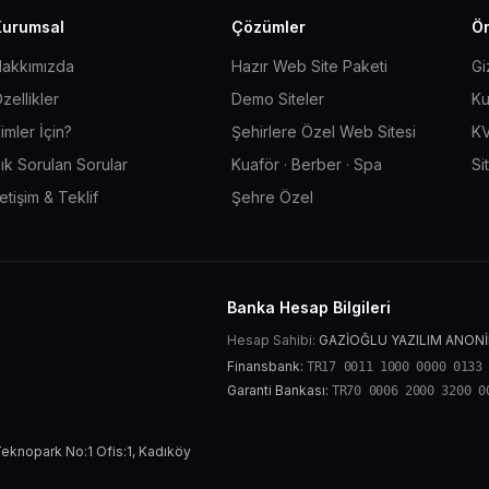
Kurumsal
Çözümler
Ön
akkımızda
Hazır Web Site Paketi
Gi
zellikler
Demo Siteler
Ku
imler İçin?
Şehirlere Özel Web Sitesi
KV
ık Sorulan Sorular
Kuaför · Berber · Spa
Si
letişim & Teklif
Şehre Özel
Banka Hesap Bilgileri
Hesap Sahibi:
GAZİOĞLU YAZILIM ANONİ
Finansbank:
TR17 0011 1000 0000 0133
Garanti Bankası:
TR70 0006 2000 3200 0
eknopark No:1 Ofis:1, Kadıköy