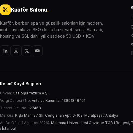
Kuaför Salonu
.
H
Kuaför, berber, spa ve güzellik salonları için modern,
Ö
mobil uyumlu ve SEO dostu hazır web sitesi. Alan adı,
K
hosting ve SSL dahil yıllık sadece 50 USD + KDV.
S
İ
Resmî Kayıt Bilgileri
Unvan:
Gazioğlu Yazılım A.Ş.
Vergi Dairesi / No:
Antalya Kurumlar / 3891846451
Ticaret Sicil No:
127468
Merkez:
Kışla Mah. 37 Sk. Cengizhan Apt. 6-102, Muratpaşa / Antalya
Ar-Ge Ofisi (1 Ağustos 2026):
Marmara Üniversitesi Göztepe TGB.1 Bölgesi, T
/ İstanbul