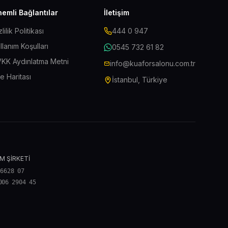
emli Bağlantılar
İletişim
zlilik Politikası
444 0 947
llanım Koşulları
0545 732 61 82
KK Aydınlatma Metni
info@kuaforsalonu.com.tr
te Haritası
İstanbul, Türkiye
M ŞİRKETİ
 6628 07
006 2904 45