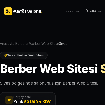
İçeriğe geç
Kuaför Salonu
.
Paketler
Özellikler
Anasayfa
/
Bölgeler
/
Berber Web Sitesi
/
Sivas
Sivas · Berber Web Sitesi
Berber Web Sitesi
Sivas bölgesinde salonunuz için Berber Web Sitesi.
Her şey dahil
Yıllık
50 USD + KDV