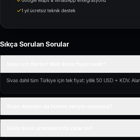
Google Maps & WhatsApp entegrasyonu
1 yıl ücretsiz teknik destek
Sıkça Sorulan Sorular
Sivas için Berber Web Sitesi fiyatı nedir?
Sivas dahil tüm Türkiye için tek fiyat: yıllık 50 USD + KDV. Alan
Sivas dışından da hizmet veriyor musunuz?
Evet, Kuaför Salonu Türkiye genelinde uzaktan çalışır; tüm kuru
Sitem Sivas aramalarında çıkar mı?