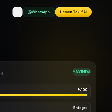
WhatsApp
Hemen Teklif Al
YAYINDA
li
%100
Entegre