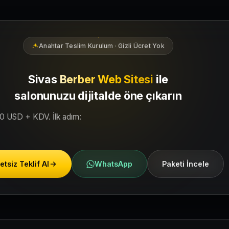
lgesindeki yerel müşterilerin sizi bulmasına yardımcı olacak şekil
Anahtar Teslim Kurulum · Gizli Ücret Yok
Sivas
Berber Web Sitesi
ile
salonunuzu dijitalde öne çıkarın
50 USD + KDV. İlk adım:
etsiz Teklif Al
WhatsApp
Paketi İncele