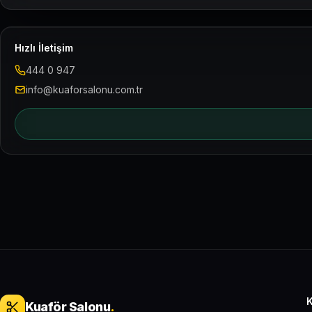
Hızlı İletişim
444 0 947
info@kuaforsalonu.com.tr
Kuaför Salonu
.