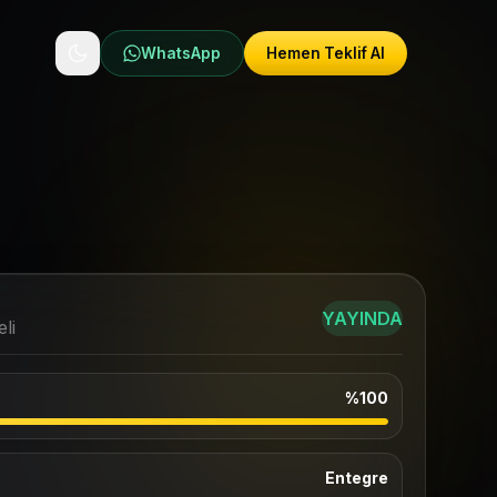
WhatsApp
Hemen Teklif Al
YAYINDA
li
%100
Entegre