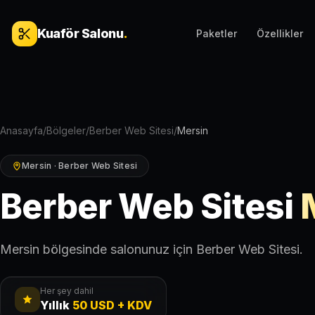
İçeriğe geç
Kuaför Salonu
.
Paketler
Özellikler
Anasayfa
/
Bölgeler
/
Berber Web Sitesi
/
Mersin
Mersin · Berber Web Sitesi
Berber Web Sitesi
Mersin bölgesinde salonunuz için Berber Web Sitesi.
Her şey dahil
Yıllık
50 USD + KDV