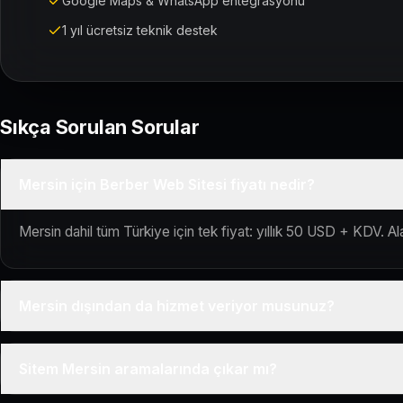
Google Maps & WhatsApp entegrasyonu
1 yıl ücretsiz teknik destek
Sıkça Sorulan Sorular
Mersin için Berber Web Sitesi fiyatı nedir?
Mersin dahil tüm Türkiye için tek fiyat: yıllık 50 USD + KDV. Ala
Mersin dışından da hizmet veriyor musunuz?
Evet, Kuaför Salonu Türkiye genelinde uzaktan çalışır; tüm kuru
Sitem Mersin aramalarında çıkar mı?