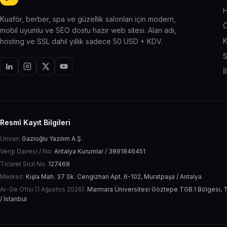
H
Kuaför, berber, spa ve güzellik salonları için modern,
Ö
mobil uyumlu ve SEO dostu hazır web sitesi. Alan adı,
K
hosting ve SSL dahil yıllık sadece 50 USD + KDV.
S
İ
Resmî Kayıt Bilgileri
Unvan:
Gazioğlu Yazılım A.Ş.
Vergi Dairesi / No:
Antalya Kurumlar / 3891846451
Ticaret Sicil No:
127468
Merkez:
Kışla Mah. 37 Sk. Cengizhan Apt. 6-102, Muratpaşa / Antalya
Ar-Ge Ofisi (1 Ağustos 2026):
Marmara Üniversitesi Göztepe TGB.1 Bölgesi, T
/ İstanbul