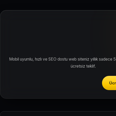
Siteniz temel SEO ve Google Haritalar entegrasyonu ile Mersin b
Mobil uyumlu, hızlı ve SEO dostu web siteniz yıllık sadece 
ücretsiz teklif.
Ücr