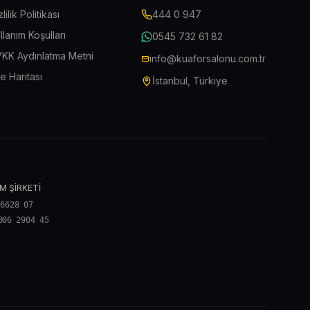
zlilik Politikası
444 0 947
llanım Koşulları
0545 732 61 82
KK Aydınlatma Metni
info@kuaforsalonu.com.tr
te Haritası
İstanbul, Türkiye
M ŞİRKETİ
 6628 07
006 2904 45