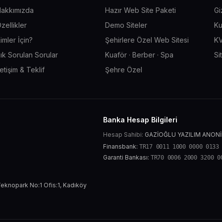
akkımızda
Hazır Web Site Paketi
Gi
zellikler
Demo Siteler
Ku
imler İçin?
Şehirlere Özel Web Sitesi
KV
ık Sorulan Sorular
Kuaför · Berber · Spa
Si
letişim & Teklif
Şehre Özel
Banka Hesap Bilgileri
Hesap Sahibi:
GAZİOĞLU YAZILIM ANONİ
Finansbank:
TR17 0011 1000 0000 0133
Garanti Bankası:
TR70 0006 2000 3200 0
eknopark No:1 Ofis:1, Kadıköy