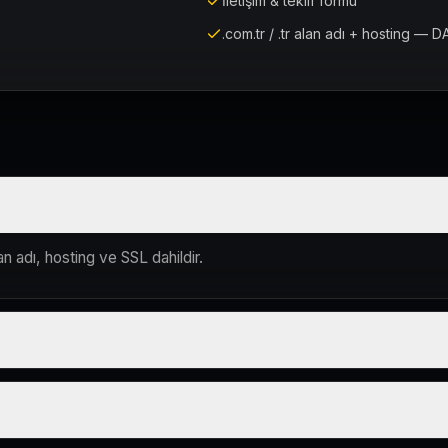
İletişim & teklif formu
.com.tr / .tr alan adı + hosting — D
n adı, hosting ve SSL dahildir.
lum süreci çevrim içi yürütülür.