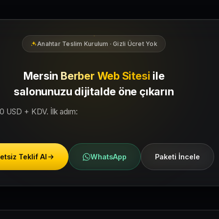
ölgesindeki yerel müşterilerin sizi bulmasına yardımcı olacak şeki
Anahtar Teslim Kurulum · Gizli Ücret Yok
Mersin
Berber Web Sitesi
ile
salonunuzu dijitalde öne çıkarın
50 USD + KDV. İlk adım:
etsiz Teklif Al
WhatsApp
Paketi İncele