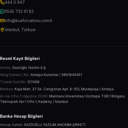
444 0 947
0545 732 61 82
info@kuaforsalonu.com.tr
İstanbul, Türkiye
Resmî Kayıt Bilgileri
Unvan:
Gazioğlu Yazılım A.Ş.
Vergi Dairesi / No:
Antalya Kurumlar / 3891846451
Ticaret Sicil No:
127468
Merkez:
Kışla Mah. 37 Sk. Cengizhan Apt. 6-102, Muratpaşa / Antalya
Ar-Ge Ofisi (1 Ağustos 2026):
Marmara Üniversitesi Göztepe TGB.1 Bölgesi,
Teknopark No:1 Ofis:1, Kadıköy / İstanbul
Banka Hesap Bilgileri
Hesap Sahibi:
GAZİOĞLU YAZILIM ANONİM ŞİRKETİ