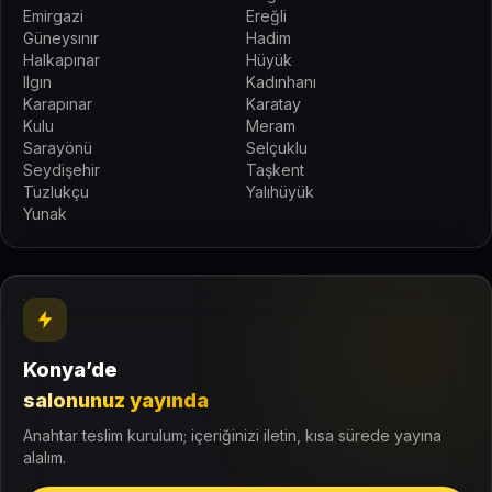
Emirgazi
Ereğli
Güneysınır
Hadim
Halkapınar
Hüyük
Ilgın
Kadınhanı
Karapınar
Karatay
Kulu
Meram
Sarayönü
Selçuklu
Seydişehir
Taşkent
Tuzlukçu
Yalıhüyük
Yunak
Konya’de
salonunuz yayında
Anahtar teslim kurulum; içeriğinizi iletin, kısa sürede yayına
alalım.