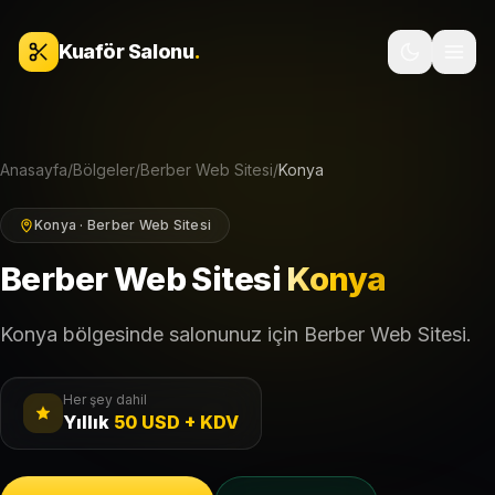
İçeriğe geç
Kuaför Salonu
.
Anasayfa
/
Bölgeler
/
Berber Web Sitesi
/
Konya
Konya · Berber Web Sitesi
Berber Web Sitesi
Konya
Konya bölgesinde salonunuz için Berber Web Sitesi.
Her şey dahil
Yıllık
50 USD + KDV