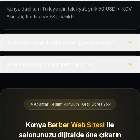
Konya dahil tüm Türkiye için tek fiyat: yıllık 50 USD + KDV.
Alan adı, hosting ve SSL dahildir.
Konya dışından da hizmet veriyor musunuz?
Evet, Kuaför Salonu Türkiye genelinde uzaktan çalışır; tüm
Sitem Konya aramalarında çıkar mı?
kurulum süreci çevrim içi yürütülür.
Siteniz temel SEO ve Google Haritalar entegrasyonu ile
Konya bölgesindeki yerel müşterilerin sizi bulmasına
yardımcı olacak şekilde hazırlanır.
Anahtar Teslim Kurulum · Gizli Ücret Yok
Konya
Berber Web Sitesi
ile
salonunuzu dijitalde öne çıkarın