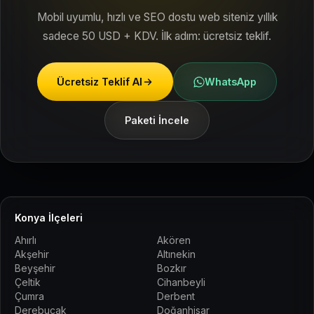
Mobil uyumlu, hızlı ve SEO dostu web siteniz yıllık
sadece 50 USD + KDV. İlk adım: ücretsiz teklif.
Ücretsiz Teklif Al
WhatsApp
Paketi İncele
Konya İlçeleri
Ahırlı
Akören
Akşehir
Altınekin
Beyşehir
Bozkır
Çeltik
Cihanbeyli
Çumra
Derbent
Derebucak
Doğanhisar