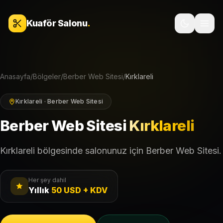
İçeriğe geç
Kuaför Salonu
.
Anasayfa
/
Bölgeler
/
Berber Web Sitesi
/
Kırklareli
Kırklareli · Berber Web Sitesi
Berber Web Sitesi
Kırklareli
Kırklareli bölgesinde salonunuz için Berber Web Sitesi.
Her şey dahil
Yıllık
50 USD + KDV