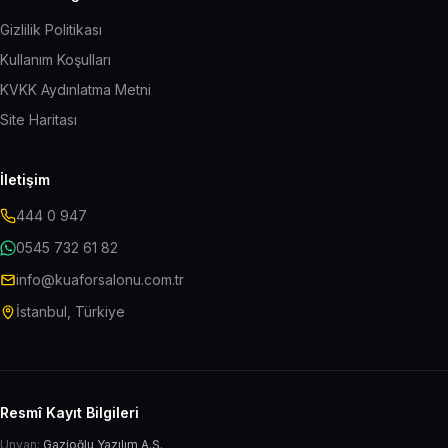
Gizlilik Politikası
Kullanım Koşulları
KVKK Aydınlatma Metni
Site Haritası
İletişim
444 0 947
0545 732 61 82
info@kuaforsalonu.com.tr
İstanbul, Türkiye
Resmî Kayıt Bilgileri
Unvan:
Gazioğlu Yazılım A.Ş.