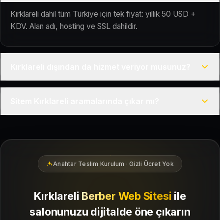
Kırklareli dahil tüm Türkiye için tek fiyat: yıllık 50 USD +
KDV. Alan adı, hosting ve SSL dahildir.
Kırklareli dışından da hizmet veriyor musunuz?
Evet, Kuaför Salonu Türkiye genelinde uzaktan çalışır; tüm
Sitem Kırklareli aramalarında çıkar mı?
kurulum süreci çevrim içi yürütülür.
Siteniz temel SEO ve Google Haritalar entegrasyonu ile
Kırklareli bölgesindeki yerel müşterilerin sizi bulmasına
yardımcı olacak şekilde hazırlanır.
Anahtar Teslim Kurulum · Gizli Ücret Yok
Kırklareli
Berber Web Sitesi
ile
salonunuzu dijitalde öne çıkarın