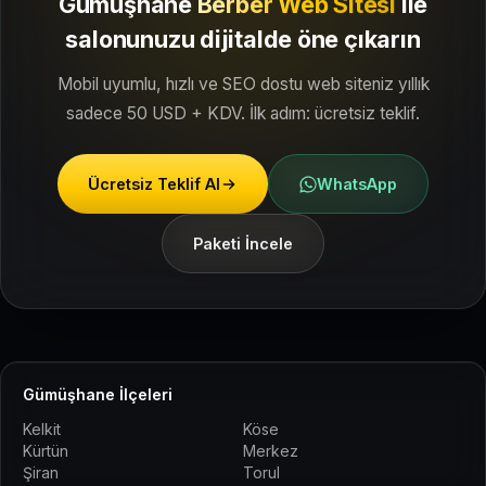
Gümüşhane
Berber Web Sitesi
ile
salonunuzu dijitalde öne çıkarın
Mobil uyumlu, hızlı ve SEO dostu web siteniz yıllık
sadece 50 USD + KDV. İlk adım: ücretsiz teklif.
Ücretsiz Teklif Al
WhatsApp
Paketi İncele
Gümüşhane İlçeleri
Kelkit
Köse
Kürtün
Merkez
Şiran
Torul