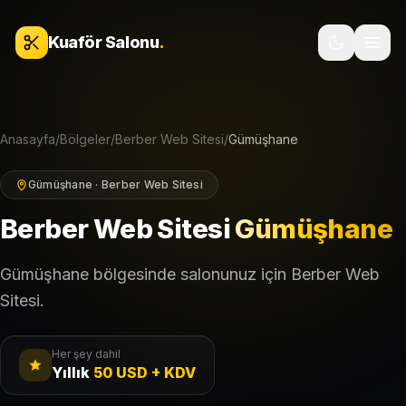
İçeriğe geç
Kuaför Salonu
.
Anasayfa
/
Bölgeler
/
Berber Web Sitesi
/
Gümüşhane
Gümüşhane · Berber Web Sitesi
Berber Web Sitesi
Gümüşhane
Gümüşhane bölgesinde salonunuz için Berber Web
Sitesi.
Her şey dahil
Yıllık
50 USD + KDV