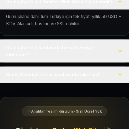
Gümüşhane için Berber Web Sitesi fiyatı nedir?
Gümüşhane dahil tüm Türkiye için tek fiyat: yıllık 50 USD +
KDV. Alan adı, hosting ve SSL dahildir.
Gümüşhane dışından da hizmet veriyor
musunuz?
Evet, Kuaför Salonu Türkiye genelinde uzaktan çalışır; tüm
Sitem Gümüşhane aramalarında çıkar mı?
kurulum süreci çevrim içi yürütülür.
Siteniz temel SEO ve Google Haritalar entegrasyonu ile
Gümüşhane bölgesindeki yerel müşterilerin sizi bulmasına
yardımcı olacak şekilde hazırlanır.
Anahtar Teslim Kurulum · Gizli Ücret Yok