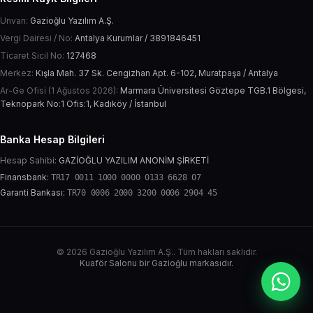
Unvan:
Gazioğlu Yazılım A.Ş.
Vergi Dairesi / No:
Antalya Kurumlar / 3891846451
Ticaret Sicil No:
127468
Merkez:
Kışla Mah. 37 Sk. Cengizhan Apt. 6-102, Muratpaşa / Antalya
Ar-Ge Ofisi (1 Ağustos 2026):
Marmara Üniversitesi Göztepe TGB.1 Bölgesi,
Teknopark No:1 Ofis:1, Kadıköy / İstanbul
Banka Hesap Bilgileri
Hesap Sahibi:
GAZİOĞLU YAZILIM ANONİM ŞİRKETİ
Finansbank:
TR17 0011 1000 0000 0133 6628 07
Garanti Bankası:
TR70 0006 2000 3200 0006 2904 45
© 2026 Gazioğlu Yazılım A.Ş.. Tüm hakları saklıdır.
Kuaför Salonu bir Gazioğlu markasıdır.