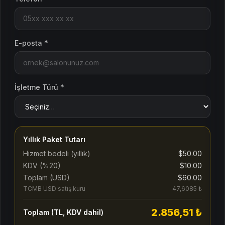
E-posta *
İşletme Türü *
Yıllık Paket Tutarı
Hizmet bedeli (yıllık)
$50.00
KDV (%
20
)
$10.00
Toplam (USD)
$60.00
TCMB USD satış kuru
47,6085 ₺
2.856,51 ₺
Toplam (TL, KDV dahil)