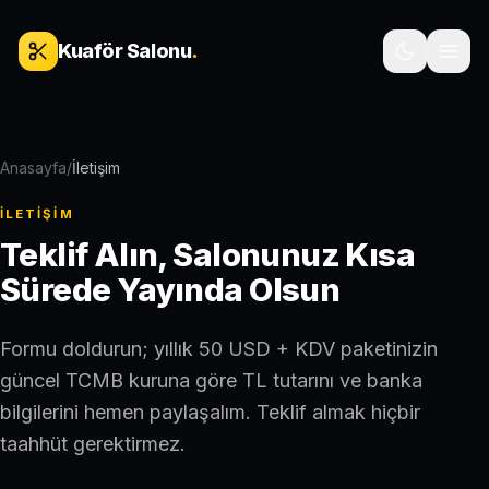
İçeriğe geç
Kuaför Salonu
.
Anasayfa
/
İletişim
İLETIŞIM
Teklif Alın, Salonunuz Kısa
Sürede Yayında Olsun
Formu doldurun; yıllık 50 USD + KDV paketinizin
güncel TCMB kuruna göre TL tutarını ve banka
bilgilerini hemen paylaşalım. Teklif almak hiçbir
taahhüt gerektirmez.