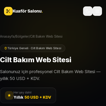
İçeriğe geç
Kuaför Salonu
.
Anasayfa
/
Bölgeler
/
Cilt Bakım Web Sitesi
Türkiye Geneli · Cilt Bakım Web Sitesi
Cilt Bakım Web Sitesi
Salonunuz için profesyonel Cilt Bakım Web Sitesi —
yıllık 50 USD + KDV.
Her şey dahil
Yıllık
50 USD + KDV