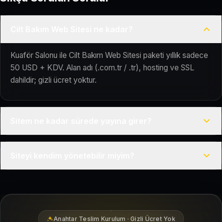
Cilt Bakım Web Sitesi ne kadar?
Kuaför Salonu ile Cilt Bakım Web Sitesi paketi yıllık sadece
50 USD + KDV. Alan adı (.com.tr / .tr), hosting ve SSL
dahildir; gizli ücret yoktur.
Sitem ne kadar sürede yayına girer?
Anahtar teslim kurulum sunuyoruz. İçeriğinizi (hizmetler,
Siteyi kendim yönetebilir miyim?
fotoğraflar, iletişim) ilettikten sonra siteniz genellikle birkaç
iş günü içinde yayına hazır olur.
Evet. Cilt Bakım Web Sitesi paketinde kolay bir admin
paneli yer alır; hizmetlerinizi ve galeri fotoğraflarınızı teknik
bilgi gerektirmeden güncelleyebilirsiniz.
Anahtar Teslim Kurulum · Gizli Ücret Yok