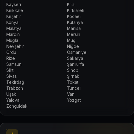
Kayseri
Kilis
Kırıkkale
Kırklareli
Kırşehir
Kocaeli
Konya
Kütahya
Malatya
Manisa
Mardin
Mersin
Muğla
Muş
Nevşehir
Niğde
Ordu
Osmaniye
Rize
Sakarya
Samsun
Şanlıurfa
Siirt
Sinop
Sivas
Şırnak
Tekirdağ
Tokat
Trabzon
Tunceli
Uşak
Van
Yalova
Yozgat
Zonguldak