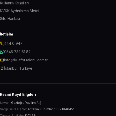
Kullanım Koşulları
KVKK Aydınlatma Metni
Site Haritası
İletişim
444 0 947
0545 732 61 82
info@kuaforsalonu.com.tr
İstanbul, Türkiye
Resmî Kayıt Bilgileri
Unvan:
Gazioğlu Yazılım A.Ş.
Vergi Dairesi / No:
Antalya Kurumlar / 3891846451
Ticaret Sicil No:
127468