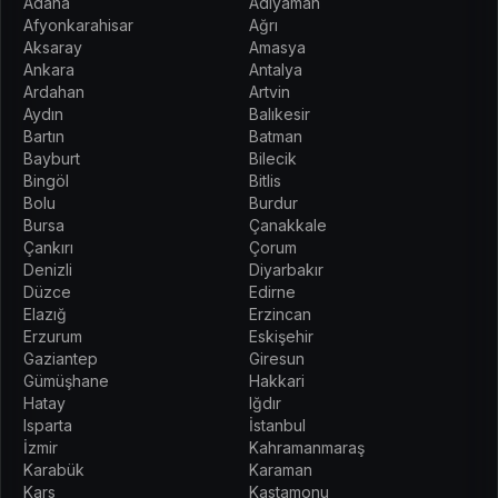
Adana
Adıyaman
Afyonkarahisar
Ağrı
Aksaray
Amasya
Ankara
Antalya
Ardahan
Artvin
Aydın
Balıkesir
Bartın
Batman
Bayburt
Bilecik
Bingöl
Bitlis
Bolu
Burdur
Bursa
Çanakkale
Çankırı
Çorum
Denizli
Diyarbakır
Düzce
Edirne
Elazığ
Erzincan
Erzurum
Eskişehir
Gaziantep
Giresun
Gümüşhane
Hakkari
Hatay
Iğdır
Isparta
İstanbul
İzmir
Kahramanmaraş
Karabük
Karaman
Kars
Kastamonu