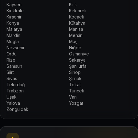
Kayseri
Kilis
Kırıkkale
Kırklareli
Kırşehir
Kocaeli
Konya
Kütahya
Malatya
Manisa
Mardin
Mersin
Muğla
Muş
Nevşehir
Niğde
Ordu
Osmaniye
Rize
Sakarya
Samsun
Şanlıurfa
Siirt
Sinop
Sivas
Şırnak
Tekirdağ
Tokat
Trabzon
Tunceli
Uşak
Van
Yalova
Yozgat
Zonguldak