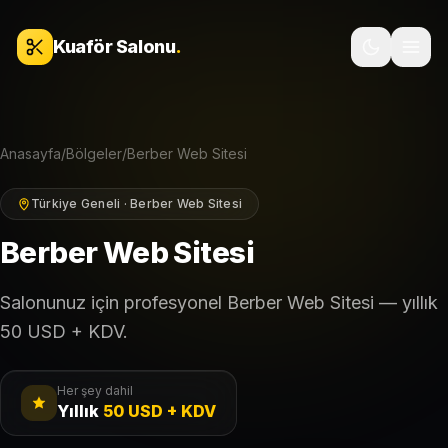
İçeriğe geç
Kuaför Salonu
.
Anasayfa
/
Bölgeler
/
Berber Web Sitesi
Türkiye Geneli · Berber Web Sitesi
Berber Web Sitesi
Salonunuz için profesyonel Berber Web Sitesi — yıllık
50 USD + KDV.
Her şey dahil
Yıllık
50 USD + KDV