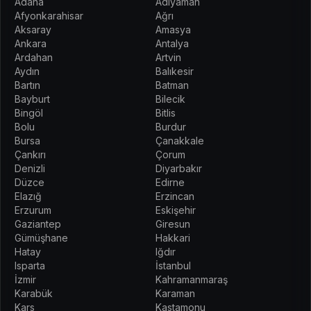
Adana
Adıyaman
Afyonkarahisar
Ağrı
Aksaray
Amasya
Ankara
Antalya
Ardahan
Artvin
Aydın
Balıkesir
Bartın
Batman
Bayburt
Bilecik
Bingöl
Bitlis
Bolu
Burdur
Bursa
Çanakkale
Çankırı
Çorum
Denizli
Diyarbakır
Düzce
Edirne
Elazığ
Erzincan
Erzurum
Eskişehir
Gaziantep
Giresun
Gümüşhane
Hakkari
Hatay
Iğdır
Isparta
İstanbul
İzmir
Kahramanmaraş
Karabük
Karaman
Kars
Kastamonu