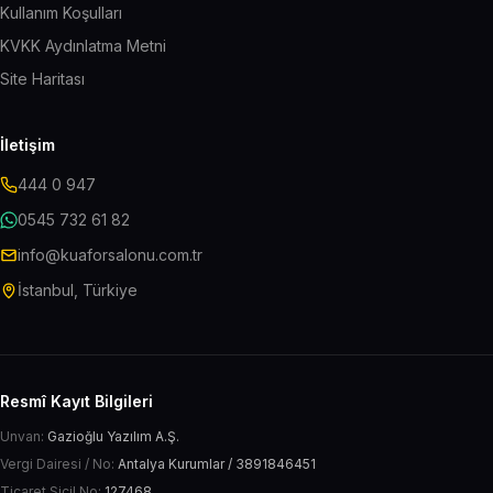
Kullanım Koşulları
KVKK Aydınlatma Metni
Site Haritası
İletişim
444 0 947
0545 732 61 82
info@kuaforsalonu.com.tr
İstanbul, Türkiye
Resmî Kayıt Bilgileri
Unvan:
Gazioğlu Yazılım A.Ş.
Vergi Dairesi / No:
Antalya Kurumlar / 3891846451
Ticaret Sicil No:
127468