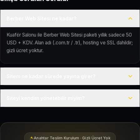
Berber Web Sitesi ne kadar?
Kuaför Salonu ile Berber Web Sitesi paketi yıllık sadece 50
USD + KDV. Alan adı (.com.tr / .tr), hosting ve SSL dahildir;
gizli ücret yoktur.
Sitem ne kadar sürede yayına girer?
Anahtar teslim kurulum sunuyoruz. İçeriğinizi (hizmetler,
Siteyi kendim yönetebilir miyim?
fotoğraflar, iletişim) ilettikten sonra siteniz genellikle birkaç
iş günü içinde yayına hazır olur.
Evet. Berber Web Sitesi paketinde kolay bir admin paneli
yer alır; hizmetlerinizi ve galeri fotoğraflarınızı teknik bilgi
gerektirmeden güncelleyebilirsiniz.
Anahtar Teslim Kurulum · Gizli Ücret Yok