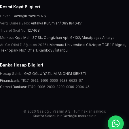
Resmî Kayıt Bilgileri
Unvan:
Gazioğlu Yazılım A.Ş.
Vergi Dairesi / No:
Antalya Kurumlar / 3891846451
Ticaret Sicil No:
127468
Merkez:
Kışla Mah. 37 Sk. Cengizhan Apt. 6-102, Muratpaşa / Antalya
Ar-Ge Ofisi (1 Ağustos 2026):
Marmara Üniversitesi Göztepe TGB.1 Bölgesi,
Teknopark No:1 Ofis:1, Kadıköy / İstanbul
Banka Hesap Bilgileri
Hesap Sahibi:
GAZİOĞLU YAZILIM ANONİM ŞİRKETİ
Finansbank:
TR17 0011 1000 0000 0133 6628 07
Garanti Bankası:
TR70 0006 2000 3200 0006 2904 45
© 2026 Gazioğlu Yazılım A.Ş.. Tüm hakları saklıdır.
Kuaför Salonu bir Gazioğlu markasıdır.