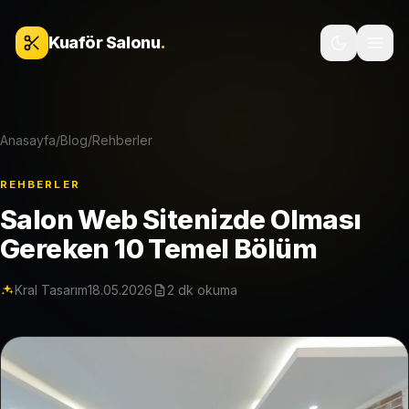
İçeriğe geç
Kuaför Salonu
.
Anasayfa
/
Blog
/
Rehberler
REHBERLER
Salon Web Sitenizde Olması
Gereken 10 Temel Bölüm
Kral Tasarım
18.05.2026
2 dk okuma