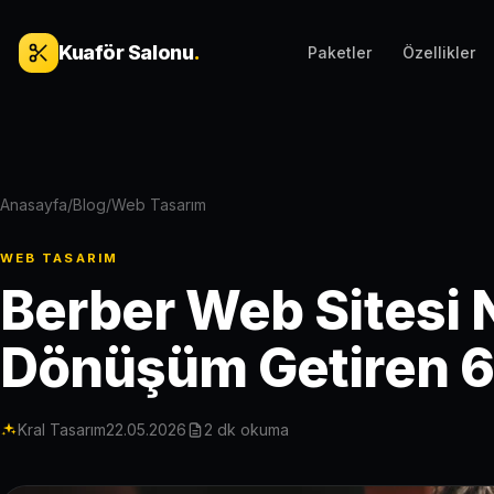
İçeriğe geç
Kuaför Salonu
.
Paketler
Özellikler
Anasayfa
/
Blog
/
Web Tasarım
WEB TASARIM
Berber Web Sitesi N
Dönüşüm Getiren 6
Kral Tasarım
22.05.2026
2 dk okuma