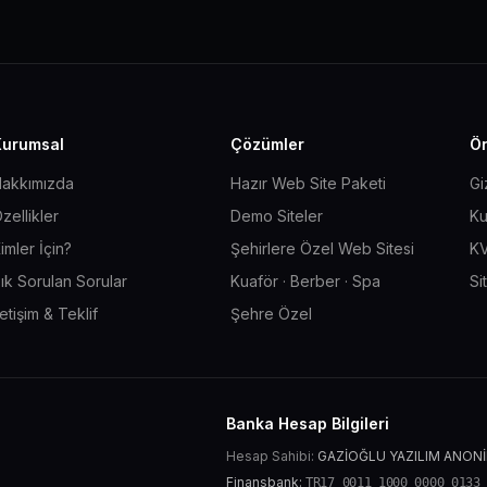
Kurumsal
Çözümler
Ön
akkımızda
Hazır Web Site Paketi
Gi
zellikler
Demo Siteler
Ku
imler İçin?
Şehirlere Özel Web Sitesi
KV
ık Sorulan Sorular
Kuaför · Berber · Spa
Si
letişim & Teklif
Şehre Özel
Banka Hesap Bilgileri
Hesap Sahibi:
GAZİOĞLU YAZILIM ANONİ
Finansbank:
TR17 0011 1000 0000 0133