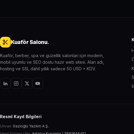
Kuaför Salonu
.
H
Kuaför, berber, spa ve güzellik salonları için modern,
Ö
mobil uyumlu ve SEO dostu hazır web sitesi. Alan adı,
K
hosting ve SSL dahil yıllık sadece 50 USD + KDV.
S
İ
Resmî Kayıt Bilgileri
Unvan:
Gazioğlu Yazılım A.Ş.
Vergi Dairesi / No:
Antalya Kurumlar / 3891846451