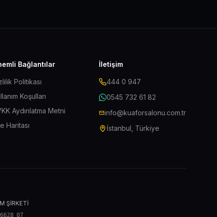
emli Bağlantılar
İletişim
zlilik Politikası
444 0 947
llanım Koşulları
0545 732 61 82
KK Aydınlatma Metni
info@kuaforsalonu.com.tr
te Haritası
İstanbul, Türkiye
M ŞİRKETİ
 6628 07